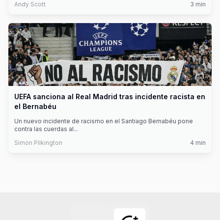
Andy Scott
3
min
UEFA sanciona al Real Madrid tras incidente racista en
el Bernabéu
Un nuevo incidente de racismo en el Santiago Bernabéu pone
contra las cuerdas al
...
Simon Pilkington
4
min
Footer