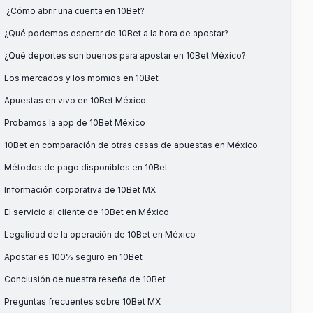
¿Cómo abrir una cuenta en 10Bet?
¿Qué podemos esperar de 10Bet a la hora de apostar?
¿Qué deportes son buenos para apostar en 10Bet México?
Los mercados y los momios en 10Bet
Apuestas en vivo en 10Bet México
Probamos la app de 10Bet México
10Bet en comparación de otras casas de apuestas en México
Métodos de pago disponibles en 10Bet
Información corporativa de 10Bet MX
El servicio al cliente de 10Bet en México
Legalidad de la operación de 10Bet en México
Apostar es 100% seguro en 10Bet
Conclusión de nuestra reseña de 10Bet
Preguntas frecuentes sobre 10Bet MX