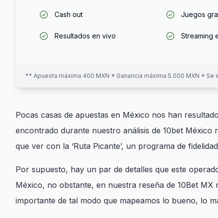
Cash out
Juegos gra
Resultados en vivo
Streaming 
*
* Apuesta máxima 400 MXN * Ganancia máxima 5.000 MXN * Se ex
Pocas casas de apuestas en México nos han resultado 
encontrado durante nuestro análisis de 10bet México 
que ver con la ‘Ruta Picante’, un programa de fidelida
Por supuesto, hay un par de detalles que este operad
México, no obstante, en nuestra reseña de 10Bet MX 
importante de tal modo que mapeamos lo bueno, lo mal