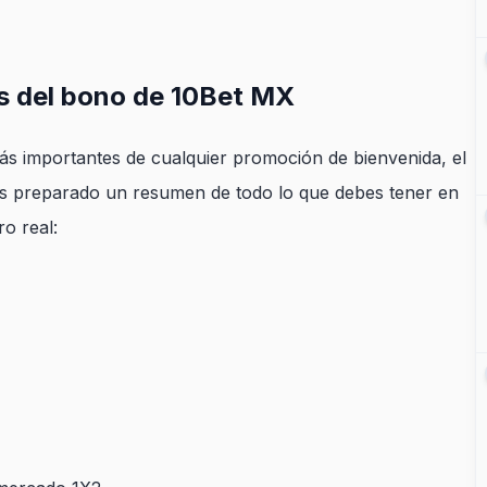
s del bono de 10Bet MX
más importantes de cualquier promoción de bienvenida, el
s preparado un resumen de todo lo que debes tener en
ro real: