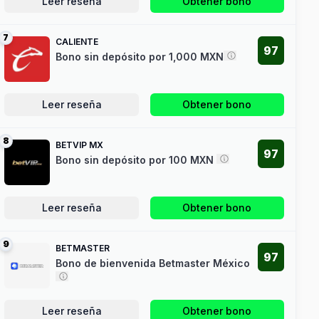
Leer reseña
Obtener bono
7
CALIENTE
97
Bono sin depósito por 1,000 MXN
Leer reseña
Obtener bono
8
BETVIP MX
97
Bono sin depósito por 100 MXN
Leer reseña
Obtener bono
9
BETMASTER
97
Bono de bienvenida Betmaster México
Leer reseña
Obtener bono