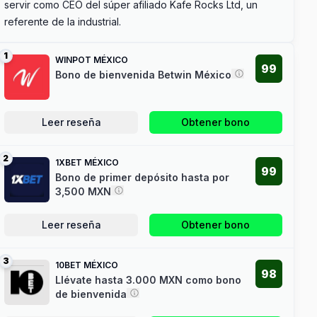
servir como CEO del súper afiliado Kafe Rocks Ltd, un
referente de la industrial.
1
WINPOT MÉXICO
99
Bono de bienvenida Betwin México
Leer reseña
Obtener bono
2
1XBET MÉXICO
99
Bono de primer depósito hasta por
3,500 MXN
Leer reseña
Obtener bono
3
10BET MÉXICO
98
Llévate hasta 3.000 MXN como bono
de bienvenida