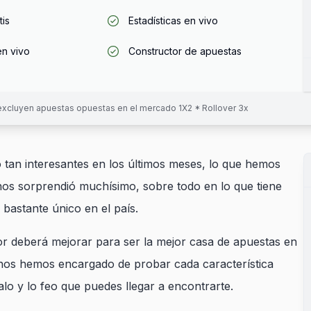
tis
Estadísticas en vivo
en vivo
Constructor de apuestas
cluyen apuestas opuestas en el mercado 1X2 * Rollover 3x
tan interesantes en los últimos meses, lo que hemos
nos sorprendió muchísimo, sobre todo en lo que tiene
d bastante único en el país.
or deberá mejorar para ser la mejor casa de apuestas en
nos hemos encargado de probar cada característica
o y lo feo que puedes llegar a encontrarte.