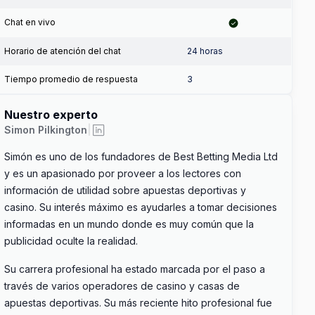
Chat en vivo
Horario de atención del chat
24 horas
Tiempo promedio de respuesta
3
Nuestro experto
Simon Pilkington
|
Simón es uno de los fundadores de Best Betting Media Ltd
y es un apasionado por proveer a los lectores con
información de utilidad sobre apuestas deportivas y
casino. Su interés máximo es ayudarles a tomar decisiones
informadas en un mundo donde es muy común que la
publicidad oculte la realidad.
Su carrera profesional ha estado marcada por el paso a
través de varios operadores de casino y casas de
apuestas deportivas. Su más reciente hito profesional fue