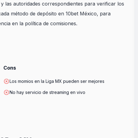
las autoridades correspondientes para verificar los
cada método de depósito en 10bet México, para
ncia en la política de comisiones.
Cons
Los momios en la Liga MX pueden ser mejores
No hay servicio de streaming en vivo