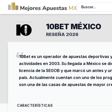
Buscar...
10BET MÉXICO
RESEÑA 2026
10Bet es un operador de apuestas deportivas y 
actividades en 2003. Su llegada a México se di
licencia de la SEGOB y que marcó un antes y un 
país. Actualmente cuentan con uno de los prog
son una de las casas de apuestas de mayor cr
CARACTERÍSTICAS