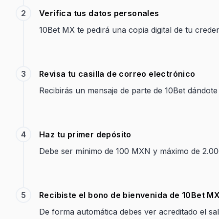
2
Verifica tus datos personales
10Bet MX te pedirá una copia digital de tu creden
3
Revisa tu casilla de correo electrónico
Recibirás un mensaje de parte de 10Bet dándote 
4
Haz tu primer depósito
Debe ser mínimo de 100 MXN y máximo de 2.00
5
Recibiste el bono de bienvenida de 10Bet M
De forma automática debes ver acreditado el sa