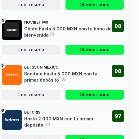
Leer reseña
Obtener bono
4
NOVIBET MX
98
Obtén hasta 5.000 MXN con tu bono de
bienvenida
Leer reseña
Obtener bono
5
BETSSON MÉXICO
98
Bonifica hasta 5.000 MXN con tu
primer depósito
Leer reseña
Obtener bono
6
BETCRIS
97
Hasta 2.000 MXN con tu primer
depósito