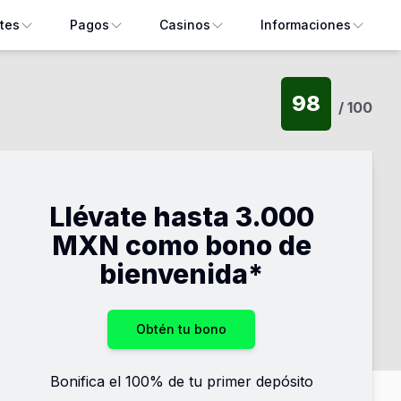
tes
Pagos
Casinos
Informaciones
98
/ 100
Llévate hasta 3.000
MXN como bono de
bienvenida
*
Obtén tu bono
Bonifica el 100% de tu primer depósito