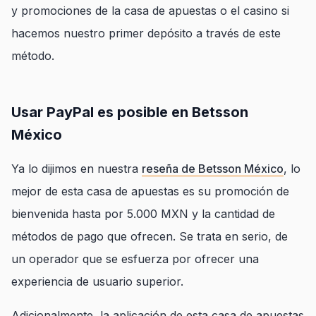
y promociones de la casa de apuestas o el casino si
hacemos nuestro primer depósito a través de este
método.
Usar PayPal es posible en Betsson
México
Ya lo dijimos en nuestra
reseña de Betsson México
, lo
mejor de esta casa de apuestas es su promoción de
bienvenida hasta por 5.000 MXN y la cantidad de
métodos de pago que ofrecen. Se trata en serio, de
un operador que se esfuerza por ofrecer una
experiencia de usuario superior.
Adicionalmente, la aplicación de esta casa de apuestas