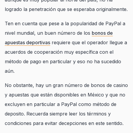
logrado la penetración que se esperaba originalmente.
Ten en cuenta que pese a la popularidad de PayPal a
nivel mundial, un buen número de los
bonos de
apuestas deportivas
requiere que el operador llegue a
acuerdos de cooperación muy específica con el
método de pago en particular y eso no ha sucedido
aún.
No obstante, hay un gran número de bonos de casino
y apuestas que están disponibles en México y que no
excluyen en particular a PayPal como método de
deposito. Recuerda siempre leer los términos y
condiciones para evitar decepciones en este sentido.