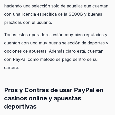
haciendo una selección sólo de aquellas que cuentan
con una licencia específica de la SEGOB y buenas
prácticas con el usuario.
Todos estos operadores están muy bien reputados y
cuentan con una muy buena selección de deportes y
opciones de apuestas. Además claro está, cuentan
con PayPal como método de pago dentro de su
cartera.
Pros y Contras de usar PayPal en
casinos online y apuestas
deportivas