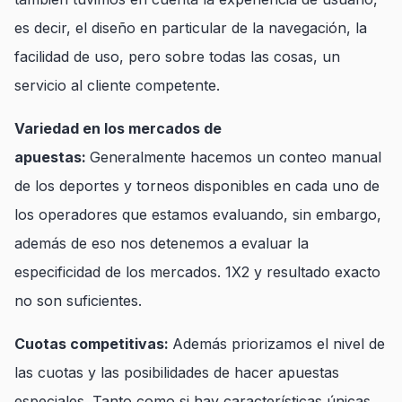
es decir, el diseño en particular de la navegación, la
facilidad de uso, pero sobre todas las cosas, un
servicio al cliente competente.
Variedad en los mercados de
apuestas:
Generalmente hacemos un conteo manual
de los deportes y torneos disponibles en cada uno de
los operadores que estamos evaluando, sin embargo,
además de eso nos detenemos a evaluar la
especificidad de los mercados. 1X2 y resultado exacto
no son suficientes.
Cuotas competitivas:
Además priorizamos el nivel de
las cuotas y las posibilidades de hacer apuestas
especiales. Tanto como si hay características únicas