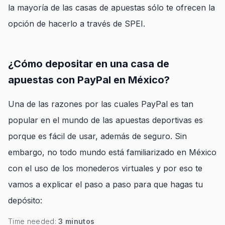
la mayoría de las casas de apuestas sólo te ofrecen la
opción de hacerlo a través de SPEI.
¿Cómo depositar en una casa de
apuestas con PayPal en México?
Una de las razones por las cuales PayPal es tan
popular en el mundo de las apuestas deportivas es
porque es fácil de usar, además de seguro. Sin
embargo, no todo mundo está familiarizado en México
con el uso de los monederos virtuales y por eso te
vamos a explicar el paso a paso para que hagas tu
depósito:
Time needed:
3 minutos