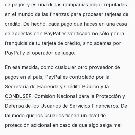
de pagos y es una de las compañías mejor reputadas
en el mundo de las finanzas para procesar tarjetas de
crédito. De hecho, cada pago que haces en una casa
de apuestas con PayPal es verificado no sólo por la
franquicia de tu tarjeta de crédito, sino además por
PayPal y el operador de juego.
En esa medida, como cualquier otro proveedor de
pagos en el país, PayPal es controlado por la
Secretaría de Hacienda y Crédito Público y la
CONDUSEF
, Comisión Nacional para la Protección y
Defensa de los Usuarios de Servicios Financieros. De
tal modo que los usuarios tienen un nivel de
protección adicional en caso de que algo salga mal.