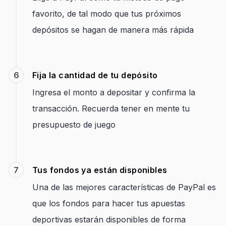
favorito, de tal modo que tus próximos
depósitos se hagan de manera más rápida
6
Fija la cantidad de tu depósito
Ingresa el monto a depositar y confirma la
transacción. Recuerda tener en mente tu
presupuesto de juego
7
Tus fondos ya están disponibles
Una de las mejores características de PayPal es
que los fondos para hacer tus apuestas
deportivas estarán disponibles de forma