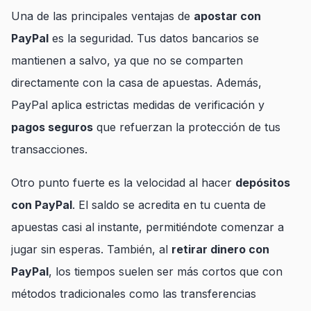
Una de las principales ventajas de
apostar con
PayPal
es la seguridad. Tus datos bancarios se
mantienen a salvo, ya que no se comparten
directamente con la casa de apuestas. Además,
PayPal aplica estrictas medidas de verificación y
pagos seguros
que refuerzan la protección de tus
transacciones.
Otro punto fuerte es la velocidad al hacer
depósitos
con PayPal
. El saldo se acredita en tu cuenta de
apuestas casi al instante, permitiéndote comenzar a
jugar sin esperas. También, al
retirar dinero con
PayPal
, los tiempos suelen ser más cortos que con
métodos tradicionales como las transferencias