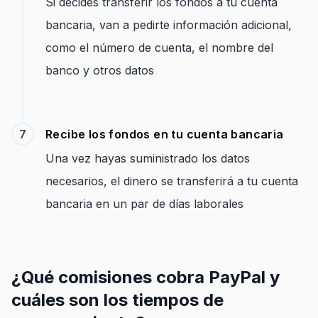
Si decides transferir los fondos a tu cuenta
bancaria, van a pedirte información adicional,
como el número de cuenta, el nombre del
banco y otros datos
7
Recibe los fondos en tu cuenta bancaria
Una vez hayas suministrado los datos
necesarios, el dinero se transferirá a tu cuenta
bancaria en un par de días laborales
¿Qué comisiones cobra PayPal y
cuáles son los tiempos de