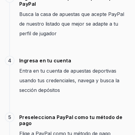
PayPal
Busca la casa de apuestas que acepte PayPal
de nuestro listado que mejor se adapte a tu
perfil de jugador
4
Ingresa en tu cuenta
Entra en tu cuenta de apuestas deportivas
usando tus credenciales, navega y busca la
sección depósitos
5
Preselecciona PayPal como tu método de
pago
Elige a PayPal como tu método de pago