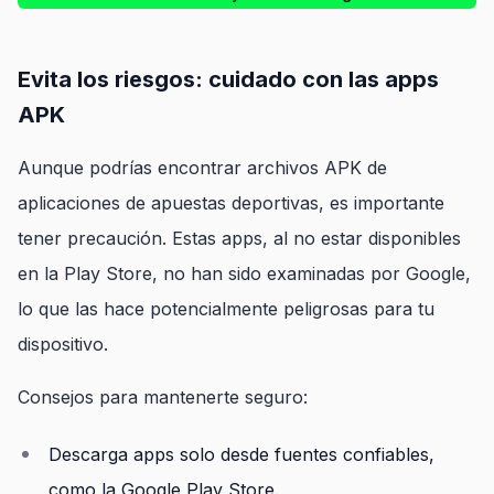
Evita los riesgos: cuidado con las apps
APK
Aunque podrías encontrar archivos APK de
aplicaciones de apuestas deportivas, es importante
tener precaución. Estas apps, al no estar disponibles
en la Play Store, no han sido examinadas por Google,
lo que las hace potencialmente peligrosas para tu
dispositivo.
Consejos para mantenerte seguro:
Descarga apps solo desde fuentes confiables,
como la Google Play Store.