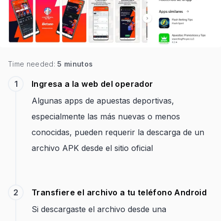
Time needed:
5 minutos
1
Ingresa a la web del operador
Algunas apps de apuestas deportivas,
especialmente las más nuevas o menos
conocidas, pueden requerir la descarga de un
archivo APK desde el sitio oficial
2
Transfiere el archivo a tu teléfono Android
Si descargaste el archivo desde una