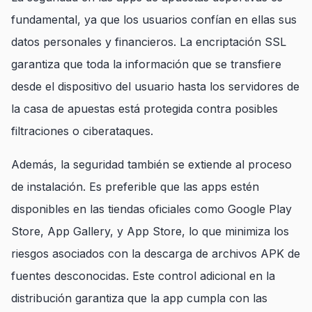
fundamental, ya que los usuarios confían en ellas sus
datos personales y financieros. La encriptación SSL
garantiza que toda la información que se transfiere
desde el dispositivo del usuario hasta los servidores de
la casa de apuestas está protegida contra posibles
filtraciones o ciberataques.
Además, la seguridad también se extiende al proceso
de instalación. Es preferible que las apps estén
disponibles en las tiendas oficiales como Google Play
Store, App Gallery, y App Store, lo que minimiza los
riesgos asociados con la descarga de archivos APK de
fuentes desconocidas. Este control adicional en la
distribución garantiza que la app cumpla con las