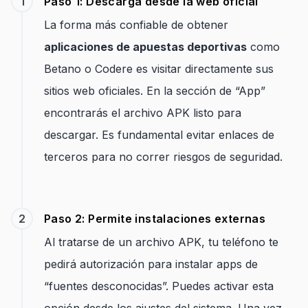
1
Paso 1: Descarga desde la web oficial
La forma más confiable de obtener
aplicaciones de apuestas deportivas
como
Betano o Codere es visitar directamente sus
sitios web oficiales. En la sección de “App”
encontrarás el archivo APK listo para
descargar. Es fundamental evitar enlaces de
terceros para no correr riesgos de seguridad.
2
Paso 2: Permite instalaciones externas
Al tratarse de un archivo APK, tu teléfono te
pedirá autorización para instalar apps de
“fuentes desconocidas”. Puedes activar esta