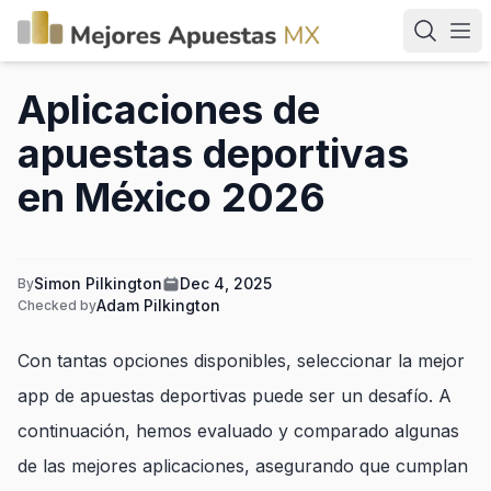
Aplicaciones de
apuestas deportivas
en México 2026
Simon Pilkington
Dec 4, 2025
By
Adam Pilkington
Checked by
Con tantas opciones disponibles, seleccionar la mejor
app de apuestas deportivas puede ser un desafío. A
continuación, hemos evaluado y comparado algunas
de las mejores aplicaciones, asegurando que cumplan