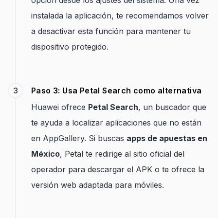
opción desde los ajustes del sistema. Una vez
instalada la aplicación, te recomendamos volver
a desactivar esta función para mantener tu
dispositivo protegido.
3
Paso 3: Usa Petal Search como alternativa
Huawei ofrece
Petal Search
, un buscador que
te ayuda a localizar aplicaciones que no están
en AppGallery. Si buscas
apps de apuestas en
México
, Petal te redirige al sitio oficial del
operador para descargar el APK o te ofrece la
versión web adaptada para móviles.