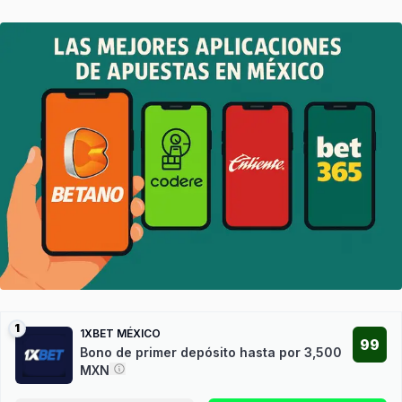
1
1XBET MÉXICO
99
Bono de primer depósito hasta por 3,500
MXN