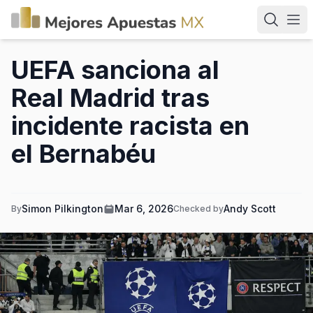
UEFA sanciona al
Real Madrid tras
incidente racista en
el Bernabéu
Simon Pilkington
Mar 6, 2026
Andy Scott
By
Checked by