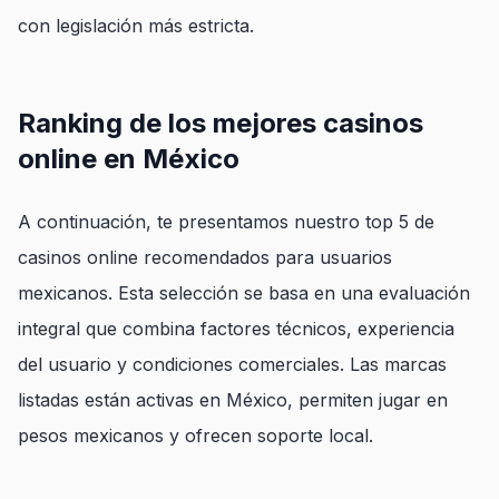
con legislación más estricta.
Ranking de los mejores casinos
online en México
A continuación, te presentamos nuestro top 5 de
casinos online recomendados para usuarios
mexicanos. Esta selección se basa en una evaluación
integral que combina factores técnicos, experiencia
del usuario y condiciones comerciales. Las marcas
listadas están activas en México, permiten jugar en
pesos mexicanos y ofrecen soporte local.