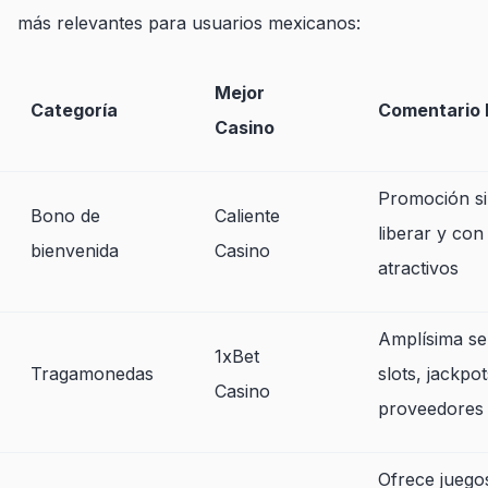
más relevantes para usuarios mexicanos:
Mejor
Categoría
Comentario 
Casino
Promoción s
Bono de
Caliente
liberar y co
bienvenida
Casino
atractivos
Amplísima se
1xBet
Tragamonedas
slots, jackpot
Casino
proveedores
Ofrece juego