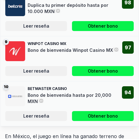
98
Duplica tu primer depósito hasta por
10.000 MXN
Leer reseña
Obtener bono
9
WINPOT CASINO MX
97
Bono de bienvenida Winpot Casino MX
Leer reseña
Obtener bono
10
BETMASTER CASINO
94
Bono de bienvenida hasta por 20,000
MXN
Leer reseña
Obtener bono
En México, el juego en línea ha ganado terreno de