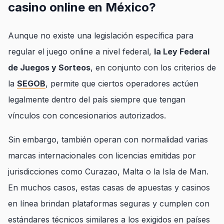
casino online en México?
Aunque no existe una legislación específica para
regular el juego online a nivel federal,
la Ley Federal
de Juegos y Sorteos
, en conjunto con los criterios de
la
SEGOB
, permite que ciertos operadores actúen
legalmente dentro del país siempre que tengan
vínculos con concesionarios autorizados.
Sin embargo, también operan con normalidad varias
marcas internacionales con licencias emitidas por
jurisdicciones como Curazao, Malta o la Isla de Man.
En muchos casos, estas casas de apuestas y casinos
en línea brindan plataformas seguras y cumplen con
estándares técnicos similares a los exigidos en países