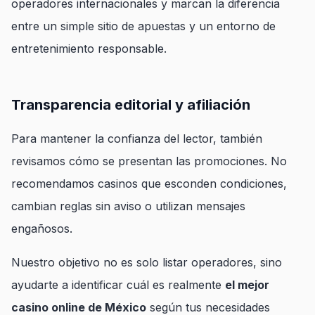
operadores internacionales y marcan la diferencia
entre un simple sitio de apuestas y un entorno de
entretenimiento responsable.
Transparencia editorial y afiliación
Para mantener la confianza del lector, también
revisamos cómo se presentan las promociones. No
recomendamos casinos que esconden condiciones,
cambian reglas sin aviso o utilizan mensajes
engañosos.
Nuestro objetivo no es solo listar operadores, sino
ayudarte a identificar cuál es realmente
el mejor
casino online de México
según tus necesidades