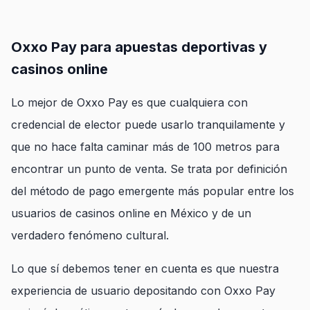
Oxxo Pay para apuestas deportivas y
casinos online
Lo mejor de Oxxo Pay es que cualquiera con
credencial de elector puede usarlo tranquilamente y
que no hace falta caminar más de 100 metros para
encontrar un punto de venta. Se trata por definición
del método de pago emergente más popular entre los
usuarios de casinos online en México y de un
verdadero fenómeno cultural.
Lo que sí debemos tener en cuenta es que nuestra
experiencia de usuario depositando con Oxxo Pay