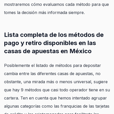
mostraremos cómo evaluamos cada método para que
tomes la decisión más informada siempre.
Lista completa de los métodos de
pago y retiro disponibles en las
casas de apuestas en México
Posiblemente el listado de métodos para depositar
cambia entre las diferentes casas de apuestas, no
obstante, una mirada más o menos universal, sugiere
que hay 9 métodos que casi todo operador tiene en su
cartera. Ten en cuenta que hemos intentado agrupar
algunas categorías como las franquicias de las tarjetas