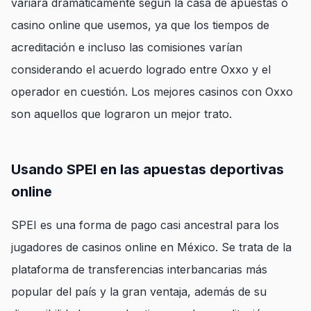
variará dramáticamente según la casa de apuestas o
casino online que usemos, ya que los tiempos de
acreditación e incluso las comisiones varían
considerando el acuerdo logrado entre Oxxo y el
operador en cuestión. Los mejores casinos con Oxxo
son aquellos que lograron un mejor trato.
Usando SPEI en las apuestas deportivas
online
SPEI es una forma de pago casi ancestral para los
jugadores de casinos online en México. Se trata de la
plataforma de transferencias interbancarias más
popular del país y la gran ventaja, además de su