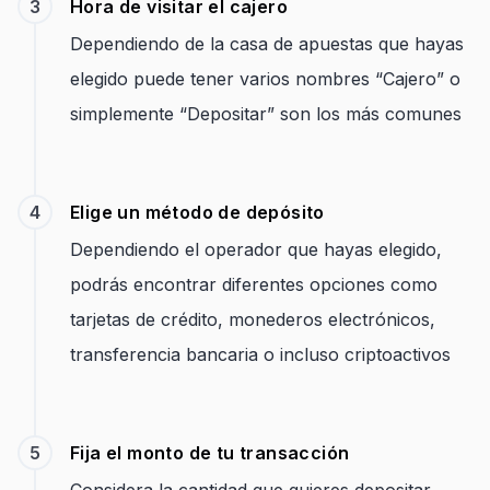
3
Hora de visitar el cajero
Dependiendo de la casa de apuestas que hayas
elegido puede tener varios nombres “Cajero” o
simplemente “Depositar” son los más comunes
4
Elige un método de depósito
Dependiendo el operador que hayas elegido,
podrás encontrar diferentes opciones como
tarjetas de crédito, monederos electrónicos,
transferencia bancaria o incluso criptoactivos
5
Fija el monto de tu transacción
Considera la cantidad que quieres depositar,