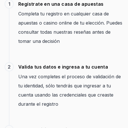
1
Regístrate en una casa de apuestas
Completa tu registro en cualquier casa de
apuestas o casino online de tu elección. Puedes
consultar todas nuestras reseñas antes de
tomar una decisión
2
Valida tus datos e ingresa a tu cuenta
Una vez completes el proceso de validación de
tu identidad, sólo tendrás que ingresar a tu
cuenta usando las credenciales que creaste
durante el registro