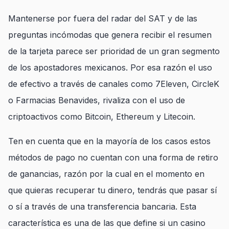
Mantenerse por fuera del radar del SAT y de las
preguntas incómodas que genera recibir el resumen
de la tarjeta parece ser prioridad de un gran segmento
de los apostadores mexicanos. Por esa razón el uso
de efectivo a través de canales como 7Eleven, CircleK
o Farmacias Benavides, rivaliza con el uso de
criptoactivos como Bitcoin, Ethereum y Litecoin.
Ten en cuenta que en la mayoría de los casos estos
métodos de pago no cuentan con una forma de retiro
de ganancias, razón por la cual en el momento en
que quieras recuperar tu dinero, tendrás que pasar sí
o sí a través de una transferencia bancaria. Esta
característica es una de las que define si un casino