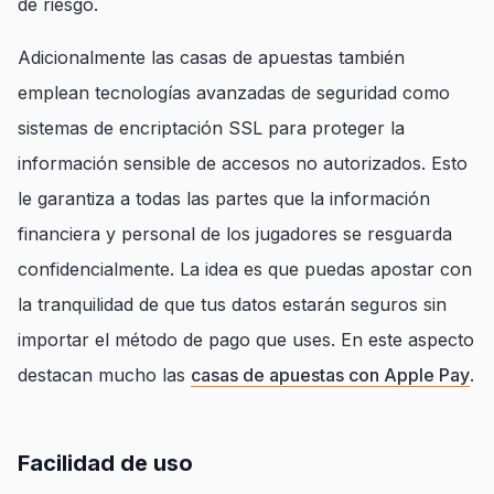
de riesgo.
Adicionalmente las casas de apuestas también
emplean tecnologías avanzadas de seguridad como
sistemas de encriptación SSL para proteger la
información sensible de accesos no autorizados. Esto
le garantiza a todas las partes que la información
financiera y personal de los jugadores se resguarda
confidencialmente. La idea es que puedas apostar con
la tranquilidad de que tus datos estarán seguros sin
importar el método de pago que uses. En este aspecto
destacan mucho las
casas de apuestas con Apple Pay
.
Facilidad de uso