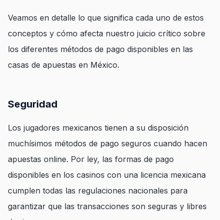
Veamos en detalle lo que significa cada uno de estos
conceptos y cómo afecta nuestro juicio crítico sobre
los diferentes métodos de pago disponibles en las
casas de apuestas en México.
Seguridad
Los jugadores mexicanos tienen a su disposición
muchísimos métodos de pago seguros cuando hacen
apuestas online. Por ley, las formas de pago
disponibles en los casinos con una licencia mexicana
cumplen todas las regulaciones nacionales para
garantizar que las transacciones son seguras y libres