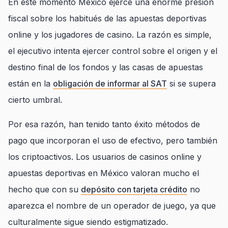
En este momento México ejerce una enorme presión
fiscal sobre los habitués de las apuestas deportivas
online y los jugadores de casino. La razón es simple,
el ejecutivo intenta ejercer control sobre el origen y el
destino final de los fondos y las casas de apuestas
están en la
obligación de informar al SAT
si se supera
cierto umbral.
Por esa razón, han tenido tanto éxito métodos de
pago que incorporan el uso de efectivo, pero también
los criptoactivos. Los usuarios de casinos online y
apuestas deportivas en México valoran mucho el
hecho que con su
depósito con tarjeta crédito
no
aparezca el nombre de un operador de juego, ya que
culturalmente sigue siendo estigmatizado.