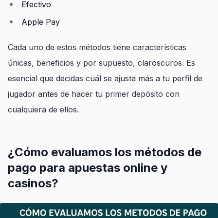
Efectivo
Apple Pay
Cada uno de estos métodos tiene características
únicas, beneficios y por supuesto, claroscuros. Es
esencial que decidas cuál se ajusta más a tu perfil de
jugador antes de hacer tu primer depósito con
cualquiera de ellos.
¿Cómo evaluamos los métodos de
pago para apuestas online y
casinos?