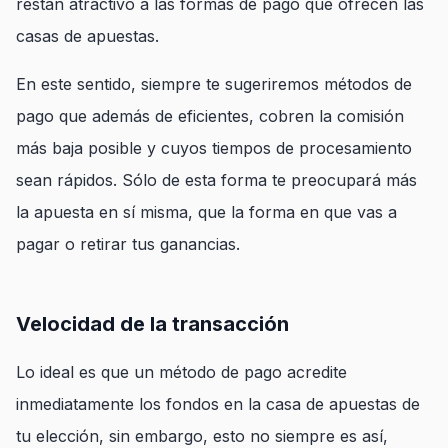
restan atractivo a las formas de pago que ofrecen las
casas de apuestas.
En este sentido, siempre te sugeriremos métodos de
pago que además de eficientes, cobren la comisión
más baja posible y cuyos tiempos de procesamiento
sean rápidos. Sólo de esta forma te preocupará más
la apuesta en sí misma, que la forma en que vas a
pagar o retirar tus ganancias.
Velocidad de la transacción
Lo ideal es que un método de pago acredite
inmediatamente los fondos en la casa de apuestas de
tu elección, sin embargo, esto no siempre es así,