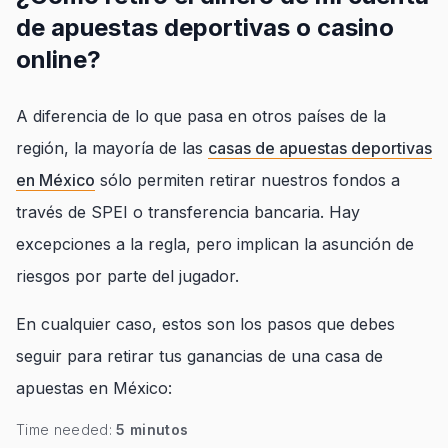
de apuestas deportivas o casino
online?
A diferencia de lo que pasa en otros países de la
región, la mayoría de las
casas de apuestas deportivas
en México
sólo permiten retirar nuestros fondos a
través de SPEI o transferencia bancaria. Hay
excepciones a la regla, pero implican la asunción de
riesgos por parte del jugador.
En cualquier caso, estos son los pasos que debes
seguir para retirar tus ganancias de una casa de
apuestas en México:
Time needed:
5 minutos