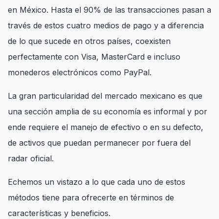
en México. Hasta el 90% de las transacciones pasan a
través de estos cuatro medios de pago y a diferencia
de lo que sucede en otros países, coexisten
perfectamente con Visa, MasterCard e incluso
monederos electrónicos como PayPal.
La gran particularidad del mercado mexicano es que
una sección amplia de su economía es informal y por
ende requiere el manejo de efectivo o en su defecto,
de activos que puedan permanecer por fuera del
radar oficial.
Echemos un vistazo a lo que cada uno de estos
métodos tiene para ofrecerte en términos de
características y beneficios.