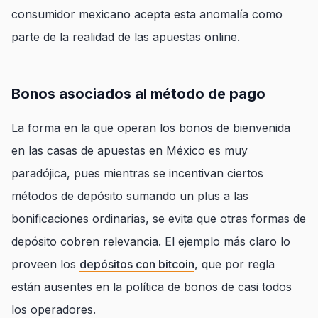
consumidor mexicano acepta esta anomalía como
parte de la realidad de las apuestas online.
Bonos asociados al método de pago
La forma en la que operan los bonos de bienvenida
en las casas de apuestas en México es muy
paradójica, pues mientras se incentivan ciertos
métodos de depósito sumando un plus a las
bonificaciones ordinarias, se evita que otras formas de
depósito cobren relevancia. El ejemplo más claro lo
proveen los
depósitos con bitcoin
, que por regla
están ausentes en la política de bonos de casi todos
los operadores.