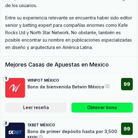
poco. Sin embargo, en términos generales las
de los usuarios.
free-bets en México pueden usarse en todos
Entre su experiencia relevante se encuentra haber sido editor
los deportes y mercados populares en el país.
senior y betting expert para compañías enormes como Kafe
Rocks Ltd y North Star Network. No obstante, también es
posible encontrar su nombre en publicaciones especializadas
en diseño y arquitectura en América Latina.
Mejores Casas de Apuestas en Mexico
1
WINPOT MÉXICO
99
Bono de bienvenida Betwin México
Leer reseña
Obtener bono
2
1XBET MÉXICO
99
Bono de primer depósito hasta por 3,500
MXN