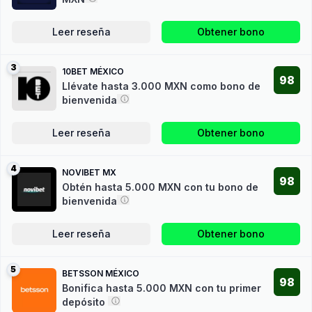
Leer reseña
Obtener bono
3
10BET MÉXICO
98
Llévate hasta 3.000 MXN como bono de
bienvenida
Leer reseña
Obtener bono
4
NOVIBET MX
98
Obtén hasta 5.000 MXN con tu bono de
bienvenida
Leer reseña
Obtener bono
5
BETSSON MÉXICO
98
Bonifica hasta 5.000 MXN con tu primer
depósito