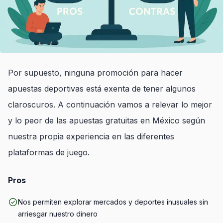
Por supuesto, ninguna promoción para hacer
apuestas deportivas está exenta de tener algunos
claroscuros. A continuación vamos a relevar lo mejor
y lo peor de las apuestas gratuitas en México según
nuestra propia experiencia en las diferentes
plataformas de juego.
Pros
Nos permiten explorar mercados y deportes inusuales sin
arriesgar nuestro dinero