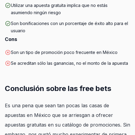
Utilizar una apuesta gratuita implica que no estás
asumiendo ningún riesgo
Son bonificaciones con un porcentaje de éxito alto para el
usuario
Cons
Son un tipo de promoción poco frecuente en México
Se acreditan sólo las ganancias, no el monto de la apuesta
Conclusión sobre las free bets
Es una pena que sean tan pocas las casas de
apuestas en México que se arriesgan a ofrecer
apuestas gratuitas en su catálogo de promociones. Sin
embargo, nos gustó mucho experimentar de primera