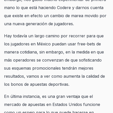
mano lo que está haciendo Codere y darnos cuenta
que existe en efecto un cambio de marea movido por
una nueva generación de jugadores.
Hay todavía un largo camino por recorrer para que
los jugadores en México puedan usar free-bets de
manera cotidiana, sin embargo, en la medida en que
más operadores se convenzan de que sofisticando
sus esquemas promocionales tendrán mejores
resultados, vamos a ver como aumenta la calidad de
los bonos de apuestas deportivas.
En última instancia, es una gran ventaja que el
mercado de apuestas en Estados Unidos funcione
como un espejo para lo que puede hacerse en