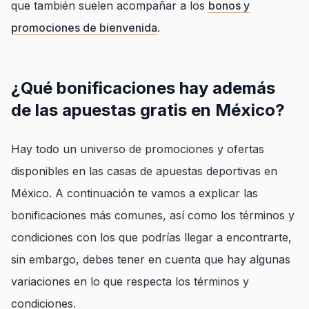
que también suelen acompañar a los
bonos y
promociones de bienvenida
.
¿Qué bonificaciones hay además
de las apuestas gratis en México?
Hay todo un universo de promociones y ofertas
disponibles en las casas de apuestas deportivas en
México. A continuación te vamos a explicar las
bonificaciones más comunes, así como los términos y
condiciones con los que podrías llegar a encontrarte,
sin embargo, debes tener en cuenta que hay algunas
variaciones en lo que respecta los términos y
condiciones.