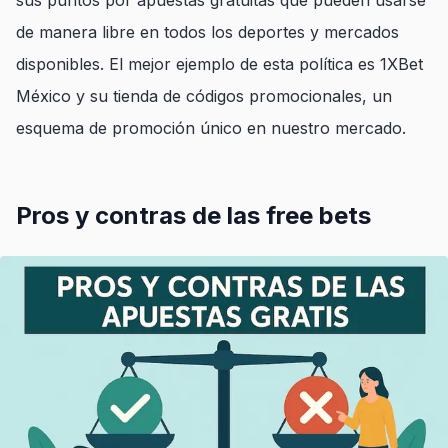
sus puntos por apuestas gratuitas que pueden usarse
de manera libre en todos los deportes y mercados
disponibles. El mejor ejemplo de esta política es 1XBet
México y su tienda de códigos promocionales, un
esquema de promoción único en nuestro mercado.
Pros y contras de las free bets