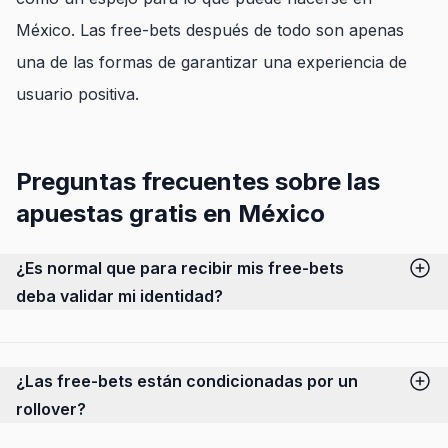
México. Las free-bets después de todo son apenas
una de las formas de garantizar una experiencia de
usuario positiva.
Preguntas frecuentes sobre las
apuestas gratis en México
¿Es normal que para recibir mis free-bets
deba validar mi identidad?
Por políticas de KYC todas las casas de
apuestas deportivas en México están obligadas
¿Las free-bets están condicionadas por un
por la SEGOB a validar la identidad de sus
rollover?
clientes antes de permitirles abrir una cuenta
La mayoría de las apuestas gratis en México no