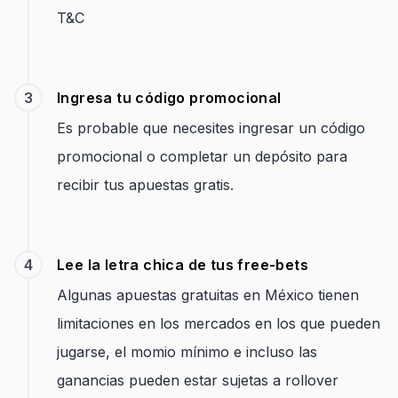
T&C
3
Ingresa tu código promocional
Es probable que necesites ingresar un código
promocional o completar un depósito para
recibir tus apuestas gratis.
4
Lee la letra chica de tus free-bets
Algunas apuestas gratuitas en México tienen
limitaciones en los mercados en los que pueden
jugarse, el momio mínimo e incluso las
ganancias pueden estar sujetas a rollover