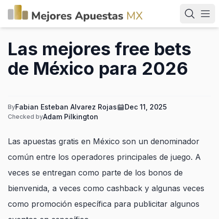
Las mejores free bets
de México para 2026
Fabian Esteban Alvarez Rojas
Dec 11, 2025
By
Adam Pilkington
Checked by
Las apuestas gratis en México son un denominador
común entre los operadores principales de juego. A
veces se entregan como parte de los bonos de
bienvenida, a veces como cashback y algunas veces
como promoción específica para publicitar algunos