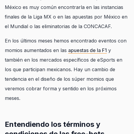
México es muy común encontrarla en las instancias
finales de la Liga MX o en las apuestas por México en
el Mundial o las eliminatorias de la CONCACAF.
En los últimos meses hemos encontrado eventos con
momios aumentados en las
apuestas de la F1
y
también en los mercados específicos de eSports en
los que participan mexicanos. Hay un cambio de
tendencia en el diseño de los súper momios que
veremos cobrar forma y sentido en los próximos
meses.
Entendiendo los términos y
condiciones de las free-bets