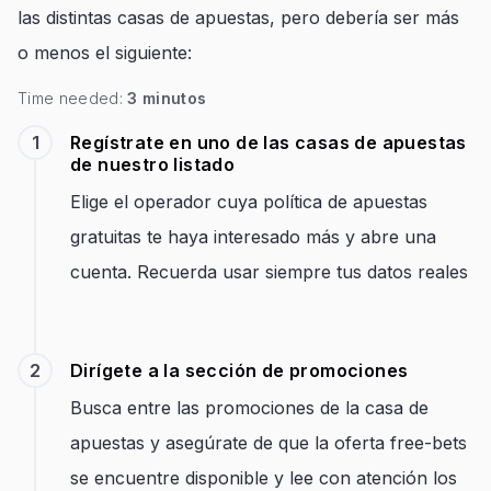
las distintas casas de apuestas, pero debería ser más
o menos el siguiente:
Time needed:
3 minutos
1
Regístrate en uno de las casas de apuestas
de nuestro listado
Elige el operador cuya política de apuestas
gratuitas te haya interesado más y abre una
cuenta. Recuerda usar siempre tus datos reales
2
Dirígete a la sección de promociones
Busca entre las promociones de la casa de
apuestas y asegúrate de que la oferta free-bets
se encuentre disponible y lee con atención los