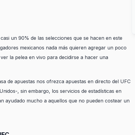
casi un 90% de las selecciones que se hacen en este
 jugadores mexicanos nada más quieren agregar un poco
 ver la pelea en vivo para decidirse a hacer una
asa de apuestas nos ofrezca apuestas en directo del UFC
nidos-, sin embargo, los servicios de estadísticas en
han ayudado mucho a aquellos que no pueden costear un
 UFC