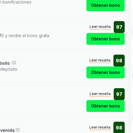
n bonificaciones
Obtener bono
97
Leer reseña
MS y recibe el bono gratis
Obtener bono
98
Leer reseña
ósito
 depósito
Obtener bono
97
Leer reseña
Obtener bono
98
Leer reseña
nvenida