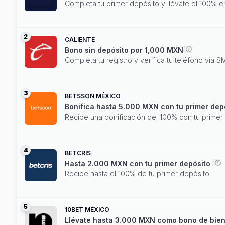
Completa tu primer depósito y llévate el 100% e
2
CALIENTE
Bono sin depósito por 1,000 MXN
Completa tu registro y verifica tu teléfono vía S
3
BETSSON MÉXICO
Bonifica hasta 5.000 MXN con tu primer dep
Recibe una bonificación del 100% con tu primer
4
BETCRIS
Hasta 2.000 MXN con tu primer depósito
Recibe hasta el 100% de tu primer depósito
5
10BET MÉXICO
Llévate hasta 3.000 MXN como bono de bie