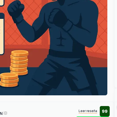
99
Leer reseña
XN