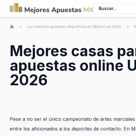
Buscar...
Las mejores apuestas deportivas en México en 2026
Mejores casas pa
apuestas online 
2026
Pese a no ser el único campeonato de artes marciale
entre los aficionados a los deportes de contacto. En Mé