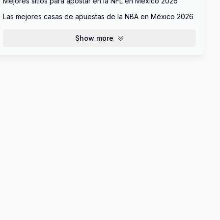
Mejores sitios para apostar en la NFL en México 2026
Las mejores casas de apuestas de la NBA en México 2026
Mejores sitios de apuestas en boxeo en México para 2026
Show more
Las mejores casas de apuestas de fútbol en México para
2026