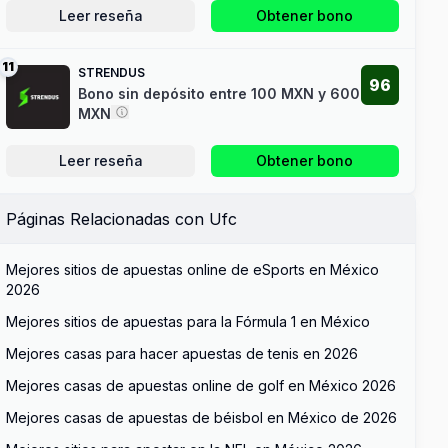
Leer reseña
Obtener bono
11
STRENDUS
96
Bono sin depósito entre 100 MXN y 600
MXN
Leer reseña
Obtener bono
Páginas Relacionadas con Ufc
Mejores sitios de apuestas online de eSports en México
2026
Mejores sitios de apuestas para la Fórmula 1 en México
Mejores casas para hacer apuestas de tenis en 2026
Mejores casas de apuestas online de golf en México 2026
Mejores casas de apuestas de béisbol en México de 2026