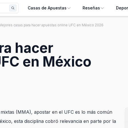
Casas de Apuestas
Reseñas
Depor
Mejores casas para hacer apuestas online UFC en México 2026
ra hacer
UFC en México
s mixtas (MMA), apostar en el UFC es lo más común
xico, esta disciplina cobró relevancia en parte por la