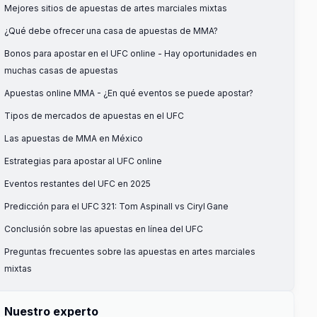
Mejores sitios de apuestas de artes marciales mixtas
¿Qué debe ofrecer una casa de apuestas de MMA?
Bonos para apostar en el UFC online - Hay oportunidades en
muchas casas de apuestas
Apuestas online MMA - ¿En qué eventos se puede apostar?
Tipos de mercados de apuestas en el UFC
Las apuestas de MMA en México
Estrategias para apostar al UFC online
Eventos restantes del UFC en 2025
Predicción para el UFC 321: Tom Aspinall vs Ciryl Gane
Conclusión sobre las apuestas en línea del UFC
Preguntas frecuentes sobre las apuestas en artes marciales
mixtas
Nuestro experto