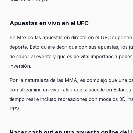
Apuestas en vivo en el UFC
En México las apuestas en directo en el UFC suponen 
deporte. Esto quiere decir que con sus apuestas, los
de sabor al evento y que es de vital importancia poder
inversión.
Por la naturaleza de las MMA, es complejo que una c
con streaming en vivo -algo que sí sucede en Estados U
tiempo real e incluso recreaciones con modelos 3D, 
PPV.
Hacer cash out en una apuesta online del