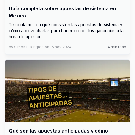
Guía completa sobre apuestas de sistema en
México
Te contamos en qué consisten las apuestas de sistema y
cómo aprovecharlas para hacer crecer tus ganancias a la
hora de apostar.
...
by
Simon Pilkington
on
16 nov 2024
4
min read
Qué son las apuestas anticipadas y cómo