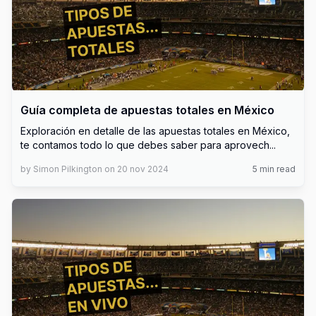
Guía completa de apuestas totales en México
Exploración en detalle de las apuestas totales en México,
te contamos todo lo que debes saber para aprovech
...
by
Simon Pilkington
on
20 nov 2024
5
min read