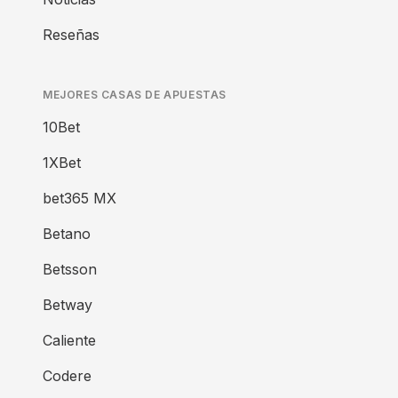
Reseñas
MEJORES CASAS DE APUESTAS
10Bet
1XBet
bet365 MX
Betano
Betsson
Betway
Caliente
Codere