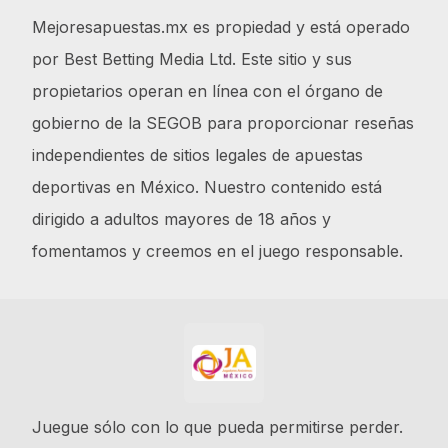
Mejoresapuestas.mx es propiedad y está operado
por Best Betting Media Ltd. Este sitio y sus
propietarios operan en línea con el órgano de
gobierno de la SEGOB para proporcionar reseñas
independientes de sitios legales de apuestas
deportivas en México. Nuestro contenido está
dirigido a adultos mayores de 18 años y
fomentamos y creemos en el juego responsable.
Juegue sólo con lo que pueda permitirse perder.