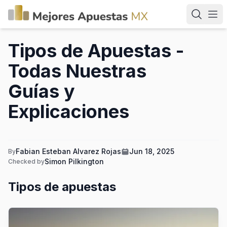
Tipos de Apuestas -
Todas Nuestras
Guías y
Explicaciones
Fabian Esteban Alvarez Rojas
Jun 18, 2025
By
Simon Pilkington
Checked by
Tipos de apuestas