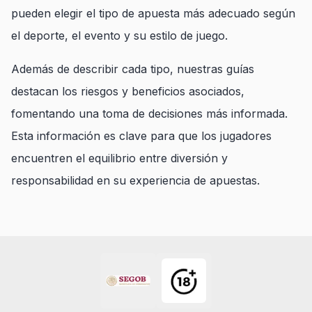
pueden elegir el tipo de apuesta más adecuado según
el deporte, el evento y su estilo de juego.
Además de describir cada tipo, nuestras guías
destacan los riesgos y beneficios asociados,
fomentando una toma de decisiones más informada.
Esta información es clave para que los jugadores
encuentren el equilibrio entre diversión y
responsabilidad en su experiencia de apuestas.
Footer