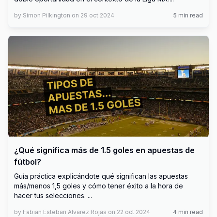
by
Simon Pilkington
on
29 oct 2024
5
min read
¿Qué significa más de 1.5 goles en apuestas de
fútbol?
Guía práctica explicándote qué significan las apuestas
más/menos 1,5 goles y cómo tener éxito a la hora de
hacer tus selecciones.
...
by
Fabian Esteban Alvarez Rojas
on
22 oct 2024
4
min read