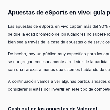
Apuestas de eSports en vivo: guía 
Las apuestas de eSports en vivo captan más del 90% 
de que la edad promedio de los jugadores no supere lo
bien sea a través de la casa de apuestas o de servicio
De hecho, hay un público muy específico para las apu
se congregan necesariamente alrededor de la partida e
son una rareza, a menos que estemos hablando de c
A continuación vamos a ver algunas particularidades d
considerar si estás por invertir en este tipo de competi
Cash out en las apuestas de Valorant