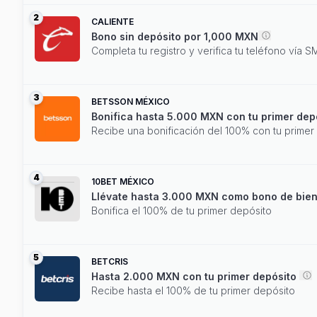
2
CALIENTE
Bono sin depósito por 1,000 MXN
Completa tu registro y verifica tu teléfono vía S
3
BETSSON MÉXICO
Bonifica hasta 5.000 MXN con tu primer dep
Recibe una bonificación del 100% con tu primer
4
10BET MÉXICO
Llévate hasta 3.000 MXN como bono de bie
Bonifica el 100% de tu primer depósito
5
BETCRIS
Hasta 2.000 MXN con tu primer depósito
Recibe hasta el 100% de tu primer depósito