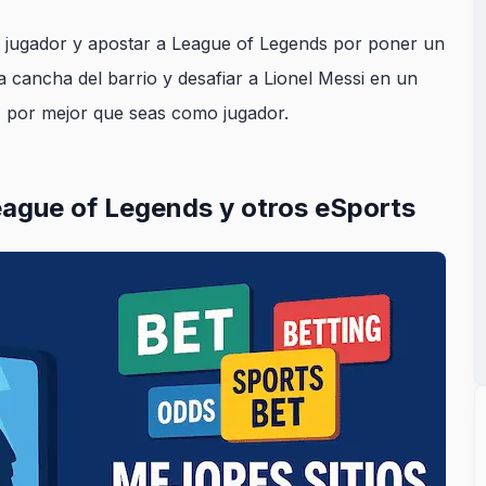
r jugador y apostar a League of Legends por poner un
 cancha del barrio y desafiar a Lionel Messi en un
, por mejor que seas como jugador.
eague of Legends y otros eSports