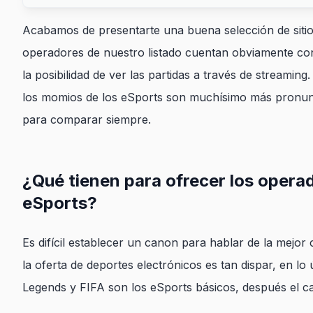
Acabamos de presentarte una buena selección de sitio
operadores de nuestro listado cuentan obviamente con
la posibilidad de ver las partidas a través de streamin
los momios de los eSports son muchísimo más pronunc
para comparar siempre.
¿Qué tienen para ofrecer los opera
eSports?
Es difícil establecer un canon para hablar de la mej
la oferta de deportes electrónicos es tan dispar, en 
Legends y FIFA son los eSports básicos, después el 