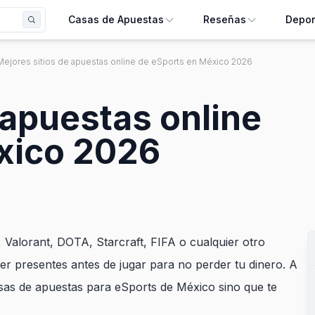
Casas de Apuestas
Reseñas
Depor
Mejores sitios de apuestas online de eSports en México 2026
 apuestas online
xico 2026
 Valorant, DOTA, Starcraft, FIFA o cualquier otro
er presentes antes de jugar para no perder tu dinero. A
sas de apuestas para eSports de México sino que te