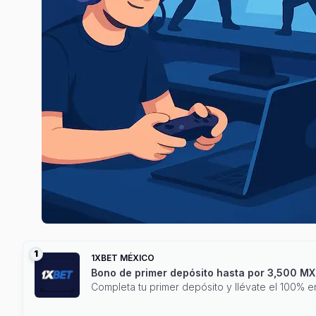
1
1XBET MÉXICO
Bono de primer depósito hasta por 3,500 M
Completa tu primer depósito y llévate el 100% e