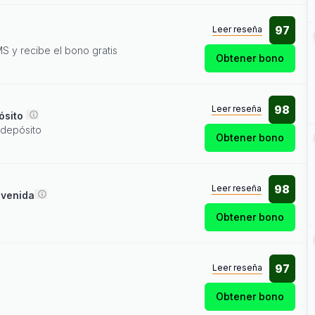
97
Leer reseña
MS y recibe el bono gratis
Obtener bono
98
Leer reseña
ósito
 depósito
Obtener bono
98
Leer reseña
nvenida
Obtener bono
97
Leer reseña
Obtener bono