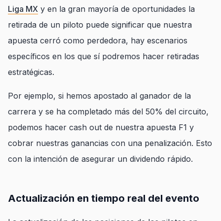
Liga MX
y en la gran mayoría de oportunidades la
retirada de un piloto puede significar que nuestra
apuesta cerró como perdedora, hay escenarios
específicos en los que sí podremos hacer retiradas
estratégicas.
Por ejemplo, si hemos apostado al ganador de la
carrera y se ha completado más del 50% del circuito,
podemos hacer cash out de nuestra apuesta F1 y
cobrar nuestras ganancias con una penalización. Esto
con la intención de asegurar un dividendo rápido.
Actualización en tiempo real del evento