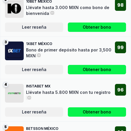
10BET MÉXICO
98
Llévate hasta 3.000 MXN como bono de
bienvenida
Leer reseña
Obtener bono
3
1XBET MÉXICO
99
Bono de primer depósito hasta por 3,500
MXN
Leer reseña
Obtener bono
4
INSTABET MX
96
Llévate hasta 5.800 MXN con tu registro
Leer reseña
Obtener bono
5
BETSSON MÉXICO