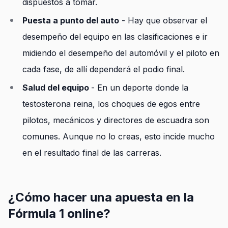
dispuestos a tomar.
Puesta a punto del auto
- Hay que observar el
desempeño del equipo en las clasificaciones e ir
midiendo el desempeño del automóvil y el piloto en
cada fase, de allí dependerá el podio final.
Salud del equipo
- En un deporte donde la
testosterona reina, los choques de egos entre
pilotos, mecánicos y directores de escuadra son
comunes. Aunque no lo creas, esto incide mucho
en el resultado final de las carreras.
¿Cómo hacer una apuesta en la
Fórmula 1 online?