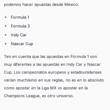
podemos hacer apuestas desde México:
Formula 1
Formula 3
Indy Car
Nascar Cup
Ten en cuenta que las apuestas en Fórmula 1 son
muy diferentes a las apuestas en Indy Car y Nascar
Cup. Los campeonatos europeos y estadounidenses
varían muchísimo en sus reglas, no es en lo absoluto
como apostar en la Liga MX vs apostar en la
Champions League, es otro universo.