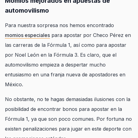
Momios mejorados en apuestas de
automovilismo
Para nuestra sorpresa nos hemos encontrado
momios especiales
para apostar por Checo Pérez en
las carreras de la Fórmula 1, así como para apostar
por Noel León en la Fórmula 3. Es claro, que el
automovilismo empieza a despertar mucho
entusiasmo en una franja nueva de apostadores en
México.
No obstante, no te hagas demasiadas ilusiones con la
posibilidad de encontrar bonos para apostar en la
Fórmula 1, ya que son poco comunes. Por fortuna no
existen penalizaciones para jugar en este deporte con