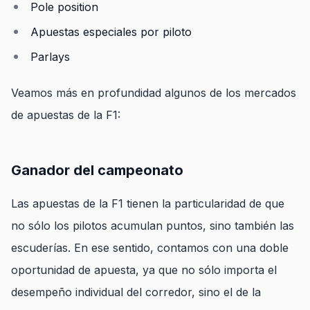
Pole position
Apuestas especiales por piloto
Parlays
Veamos más en profundidad algunos de los mercados
de apuestas de la F1:
Ganador del campeonato
Las apuestas de la F1 tienen la particularidad de que
no sólo los pilotos acumulan puntos, sino también las
escuderías. En ese sentido, contamos con una doble
oportunidad de apuesta, ya que no sólo importa el
desempeño individual del corredor, sino el de la