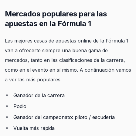
Mercados populares para las
apuestas en la Fórmula 1
Las mejores casas de apuestas online de la Fórmula 1
van a ofrecerte siempre una buena gama de
mercados, tanto en las clasificaciones de la carrera,
como en el evento en sí mismo. A continuación vamos
a ver las más populares:
Ganador de la carrera
Podio
Ganador del campeonato: piloto / escudería
Vuelta más rápida