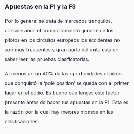
Apuestas en la F1 y la F3
Por lo general se trata de mercados tranquilos,
considerando el comportamiento general de los
pilotos en los circuitos europeos los accidentes no
son muy frecuentes y gran parte del éxito está en
saber leer las pruebas clasificatorias.
Al menos en un 40% de las oportunidades el piloto
que conquistó la ‘pole position’ se queda con el primer
lugar en el podio. Es bueno que tengas este factor
presente antes de hacer tus apuestas en la F1. Esta es
la razón por la cual hay mejores momios en las
clasificaciones.