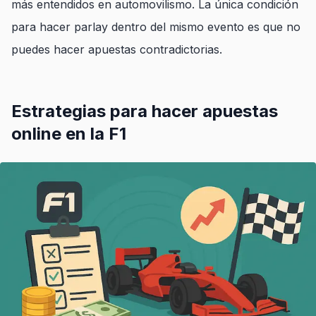
más entendidos en automovilismo. La única condición
para hacer parlay dentro del mismo evento es que no
puedes hacer apuestas contradictorias.
Estrategias para hacer apuestas
online en la F1