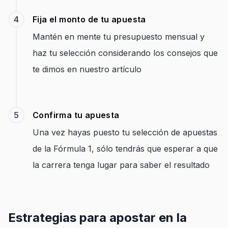
4
Fija el monto de tu apuesta
Mantén en mente tu presupuesto mensual y
haz tu selección considerando los consejos que
te dimos en nuestro artículo
5
Confirma tu apuesta
Una vez hayas puesto tu selección de apuestas
de la Fórmula 1, sólo tendrás que esperar a que
la carrera tenga lugar para saber el resultado
Estrategias para apostar en la