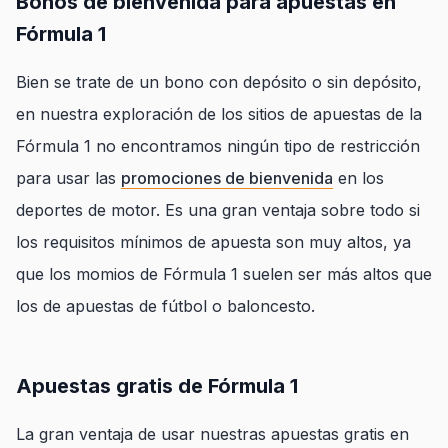
Bonos de bienvenida para apuestas en
Fórmula 1
Bien se trate de un bono con depósito o sin depósito,
en nuestra exploración de los sitios de apuestas de la
Fórmula 1 no encontramos ningún tipo de restricción
para usar las
promociones de bienvenida
en los
deportes de motor. Es una gran ventaja sobre todo si
los requisitos mínimos de apuesta son muy altos, ya
que los momios de Fórmula 1 suelen ser más altos que
los de apuestas de fútbol o baloncesto.
Apuestas gratis de Fórmula 1
La gran ventaja de usar nuestras apuestas gratis en