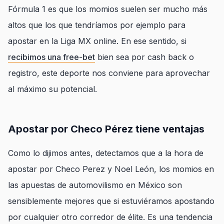
Fórmula 1 es que los momios suelen ser mucho más
altos que los que tendríamos por ejemplo para
apostar en la Liga MX online. En ese sentido, si
recibimos una free-bet
bien sea por cash back o
registro, este deporte nos conviene para aprovechar
al máximo su potencial.
Apostar por Checo Pérez tiene ventajas
Como lo dijimos antes, detectamos que a la hora de
apostar por Checo Perez y Noel León, los momios en
las apuestas de automovilismo en México son
sensiblemente mejores que si estuviéramos apostando
por cualquier otro corredor de élite. Es una tendencia