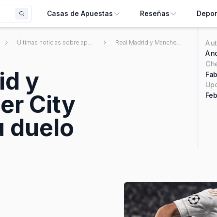
Casas de Apuestas
Reseñas
Depor
Aut
Últimas noticias sobre apuestas deportivas mexicanas
Real Madrid y Manchester City reviven su duelo
And
Ch
id y
Fab
Upd
r City
Feb
u duelo