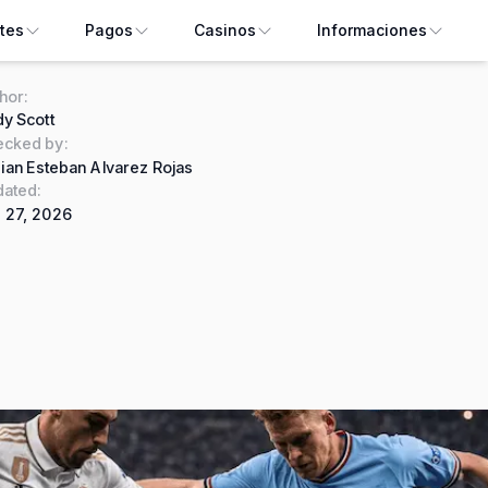
tes
Pagos
Casinos
Informaciones
hor
:
y Scott
ecked by
:
ian Esteban Alvarez Rojas
ated:
 27, 2026