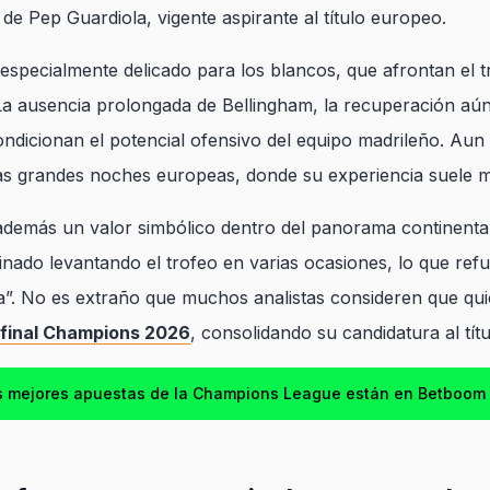
e Pep Guardiola, vigente aspirante al título europeo.
especialmente delicado para los blancos, que afrontan el 
La ausencia prolongada de Bellingham, la recuperación aún 
dicionan el potencial ofensivo del equipo madrileño. Aun 
las grandes noches europeas, donde su experiencia suele ma
además un valor simbólico dentro del panorama continental.
nado levantando el trofeo en varias ocasiones, lo que refue
da”. No es extraño que muchos analistas consideren que qui
final Champions 2026
, consolidando su candidatura al títu
s mejores apuestas de la Champions League están en Betboom