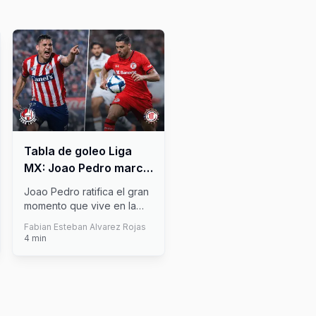
Tabla de goleo Liga
MX: Joao Pedro marca
doblete y Paulinho
Joao Pedro ratifica el gran
entra en la pelea
momento que vive en la
Liga MX al completar un
Fabian Esteban Alvarez Rojas
prome
...
4
min