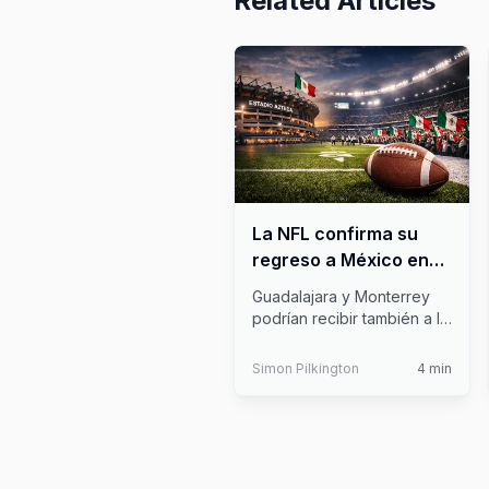
Related Articles
La NFL confirma su
regreso a México en
2026 con los 49ers
Guadalajara y Monterrey
como anfitriones
podrían recibir también a la
NFL en 2026, aunque por
aho
...
Simon Pilkington
4
min