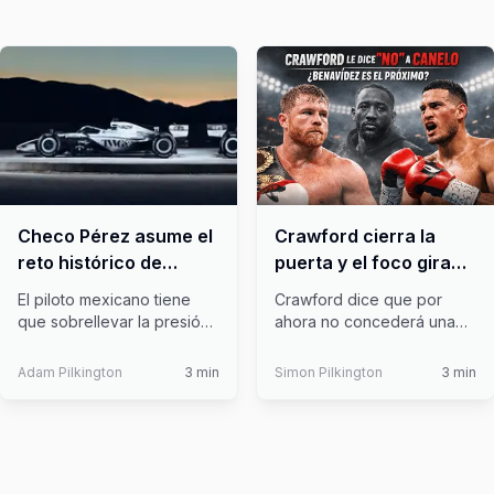
Checo Pérez asume el
Crawford cierra la
reto histórico de
puerta y el foco gira
liderar el debut de
hacia Benavidez
El piloto mexicano tiene
Crawford dice que por
Cadillac en Fórmula 1
que sobrellevar la presión
ahora no concederá una
de darle resultados casi
revancha a Canelo Alvarez,
que
...
sin emba
...
Adam Pilkington
3
min
Simon Pilkington
3
min