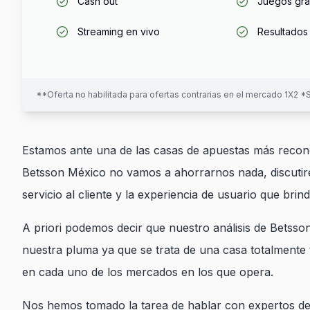
Cash out
Juegos gra
Streaming en vivo
Resultados
*
*Oferta no habilitada para ofertas contrarias en el mercado 1X
Estamos ante una de las casas de apuestas más recon
Betsson México no vamos a ahorrarnos nada, discutire
servicio al cliente y la experiencia de usuario que brin
A priori podemos decir que nuestro análisis de Betss
nuestra pluma ya que se trata de una casa totalmente 
en cada uno de los mercados en los que opera.
Nos hemos tomado la tarea de hablar con expertos de 