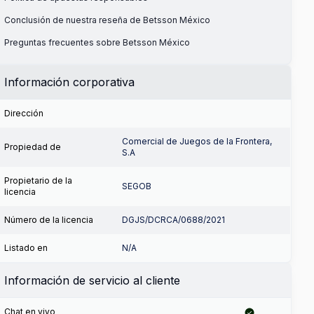
Conclusión de nuestra reseña de Betsson México
Preguntas frecuentes sobre Betsson México
Información corporativa
Dirección
Comercial de Juegos de la Frontera,
Propiedad de
S.A
Propietario de la
SEGOB
licencia
Número de la licencia
DGJS/DCRCA/0688/2021
Listado en
N/A
Información de servicio al cliente
Chat en vivo