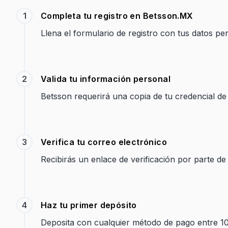
1
Completa tu registro en Betsson.MX
Llena el formulario de registro con tus datos pe
2
Valida tu información personal
Betsson requerirá una copia de tu credencial de
3
Verifica tu correo electrónico
Recibirás un enlace de verificación por parte d
4
Haz tu primer depósito
Deposita con cualquier método de pago entre