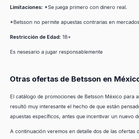
Limitaciones:
*Se juega primero con dinero real.
*Betsson no permite apuestas contrarias en mercados 
Restricción de Edad:
18+
Es nesesario a jugar responsablemente
Otras ofertas de Betsson en Méxic
El catálogo de promociones de Betsson México para ap
resultó muy interesante el hecho de que están pensado
apuestas específicos, antes que incentivar un nuevo d
A continuación veremos en detalle dos de las ofertas