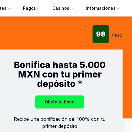
tes
Pagos
Casinos
Informaciones
98
/ 100
Bonifica hasta 5.000
MXN con tu primer
depósito
*
Obtén tu bono
Recibe una bonificación del 100% con tu
primer depósito