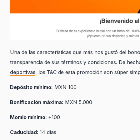
Una de las características que más nos gustó del bono
transparencia de sus términos y condiciones. De hec
deportivas
, los T&C de esta promoción son súper sim
Depósito mínimo:
MXN 100
Bonificación máxima:
MXN 5.000
Momio mínimo:
+100
Caducidad:
14 días