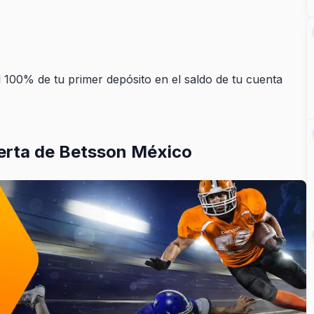
 100% de tu primer depósito en el saldo de tu cuenta
ferta de Betsson México