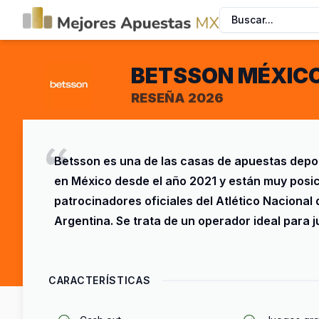
Buscar...
BETSSON MÉXIC
RESEÑA 2026
Betsson es una de las casas de apuestas depor
en México desde el año 2021 y están muy posi
patrocinadores oficiales del Atlético Nacional 
Argentina. Se trata de un operador ideal para
CARACTERÍSTICAS