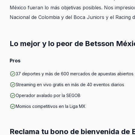
México fueran lo más objetivas posibles. Nos impresi
Nacional de Colombia y del Boca Juniors y el Racing 
Lo mejor y lo peor de Betsson Méx
Pros
37 deportes y más de 600 mercados de apuestas abiertos
Streaming en vivo gratis en más de 40 eventos diarios
Operador avalado por la SEGOB
Momios competitivos en la Liga MX
Reclama tu bono de bienvenida de