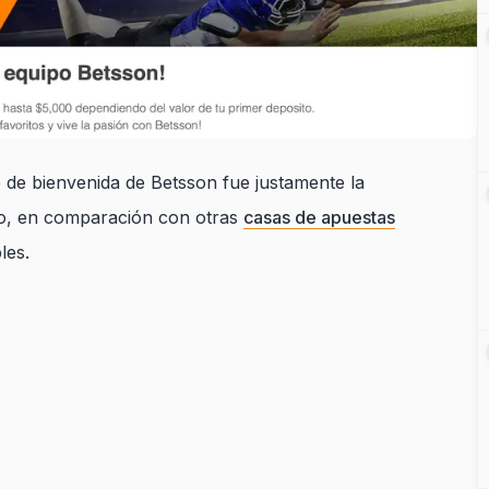
 de bienvenida de Betsson fue justamente la
ho, en comparación con otras
casas de apuestas
ples.