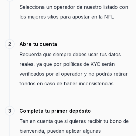
Selecciona un operador de nuestro listado con
los mejores sitios para apostar en la NFL
2
Abre tu cuenta
Recuerda que siempre debes usar tus datos
reales, ya que por políticas de KYC serán
verificados por el operador y no podrás retirar
fondos en caso de haber inconsistencias
3
Completa tu primer depósito
Ten en cuenta que si quieres recibir tu bono de
bienvenida, pueden aplicar algunas