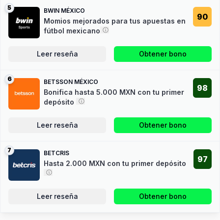
5
BWIN MÉXICO
90
Momios mejorados para tus apuestas en
fútbol mexicano
Leer reseña
Obtener bono
6
BETSSON MÉXICO
98
Bonifica hasta 5.000 MXN con tu primer
depósito
Leer reseña
Obtener bono
7
BETCRIS
97
Hasta 2.000 MXN con tu primer depósito
Leer reseña
Obtener bono