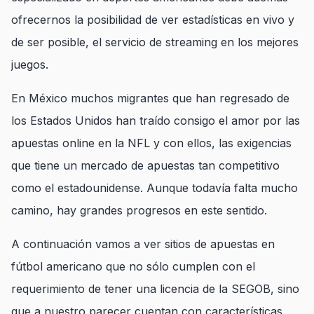
ofrecernos la posibilidad de ver estadísticas en vivo y
de ser posible, el servicio de streaming en los mejores
juegos.
En México muchos migrantes que han regresado de
los Estados Unidos han traído consigo el amor por las
apuestas online en la NFL y con ellos, las exigencias
que tiene un mercado de apuestas tan competitivo
como el estadounidense. Aunque todavía falta mucho
camino, hay grandes progresos en este sentido.
A continuación vamos a ver sitios de apuestas en
fútbol americano que no sólo cumplen con el
requerimiento de tener una licencia de la SEGOB, sino
que a nuestro parecer cuentan con características