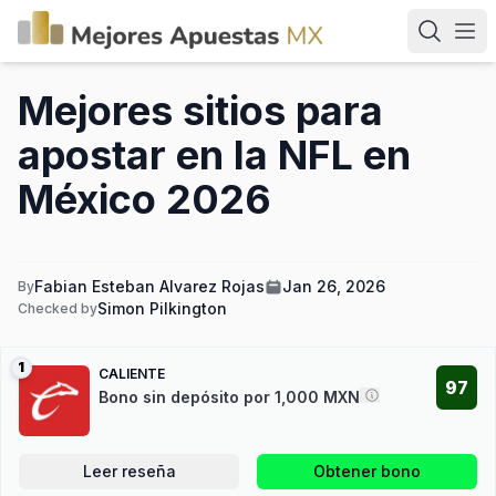
Mejores sitios para
apostar en la NFL en
México 2026
Fabian Esteban Alvarez Rojas
Jan 26, 2026
By
Simon Pilkington
Checked by
1
CALIENTE
97
Bono sin depósito por 1,000 MXN
Leer reseña
Obtener bono