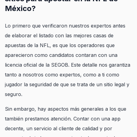
México?
Lo primero que verificaron nuestros expertos antes
de elaborar el listado con las mejores casas de
apuestas de la NFL, es que los operadores que
aparecieron como candidatos contaran con una
licencia oficial de la SEGOB. Este detalle nos garantiza
tanto a nosotros como expertos, como a ti como
jugador la seguridad de que se trata de un sitio legal y
seguro.
Sin embargo, hay aspectos más generales a los que
también prestamos atención. Contar con una app
decente, un servicio al cliente de calidad y por