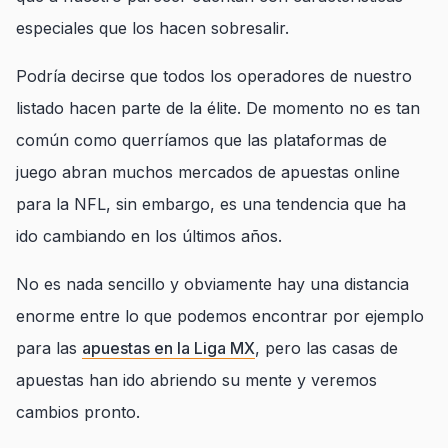
especiales que los hacen sobresalir.
Podría decirse que todos los operadores de nuestro
listado hacen parte de la élite. De momento no es tan
común como querríamos que las plataformas de
juego abran muchos mercados de apuestas online
para la NFL, sin embargo, es una tendencia que ha
ido cambiando en los últimos años.
No es nada sencillo y obviamente hay una distancia
enorme entre lo que podemos encontrar por ejemplo
para las
apuestas en la Liga MX
, pero las casas de
apuestas han ido abriendo su mente y veremos
cambios pronto.