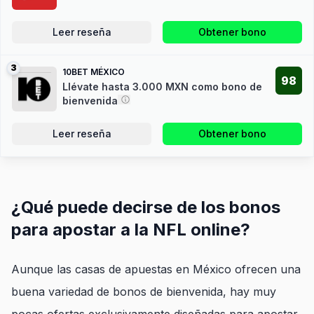
Leer reseña
Obtener bono
3
10BET MÉXICO
98
Llévate hasta 3.000 MXN como bono de
bienvenida
Leer reseña
Obtener bono
¿Qué puede decirse de los bonos
para apostar a la NFL online?
Aunque las casas de apuestas en México ofrecen una
buena variedad de bonos de bienvenida, hay muy
pocas ofertas exclusivamente diseñadas para apostar