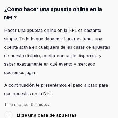
¿Cómo hacer una apuesta online en la
NFL?
Hacer una apuesta online en la NFL es bastante
simple. Todo lo que debemos hacer es tener una
cuenta activa en cualquiera de las casas de apuestas
de nuestro listado, contar con saldo disponible y
saber exactamente en qué evento y mercado
queremos jugar.
A continuación te presentamos el paso a paso para
que apuestes en la NFL:
Time needed:
3 minutos
1
Elige una casa de apuestas