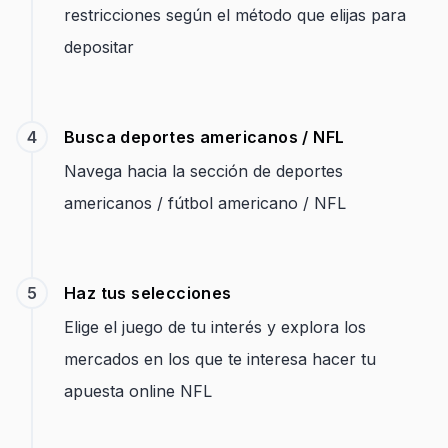
restricciones según el método que elijas para
depositar
4
Busca deportes americanos / NFL
Navega hacia la sección de deportes
americanos / fútbol americano / NFL
5
Haz tus selecciones
Elige el juego de tu interés y explora los
mercados en los que te interesa hacer tu
apuesta online NFL