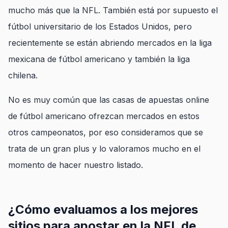
mucho más que la NFL. También está por supuesto el
fútbol universitario de los Estados Unidos, pero
recientemente se están abriendo mercados en la liga
mexicana de fútbol americano y también la liga
chilena.
No es muy común que las casas de apuestas online
de fútbol americano ofrezcan mercados en estos
otros campeonatos, por eso consideramos que se
trata de un gran plus y lo valoramos mucho en el
momento de hacer nuestro listado.
¿Cómo evaluamos a los mejores
sitios para apostar en la NFL de