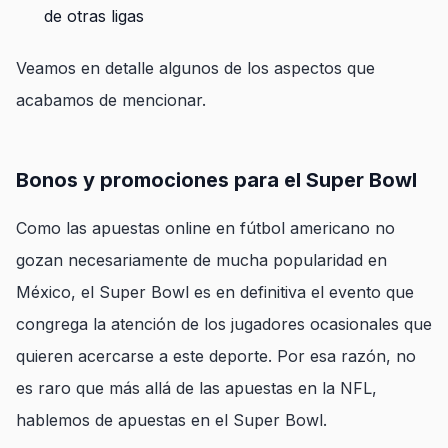
de otras ligas
Veamos en detalle algunos de los aspectos que
acabamos de mencionar.
Bonos y promociones para el Super Bowl
Como las apuestas online en fútbol americano no
gozan necesariamente de mucha popularidad en
México, el Super Bowl es en definitiva el evento que
congrega la atención de los jugadores ocasionales que
quieren acercarse a este deporte. Por esa razón, no
es raro que más allá de las apuestas en la NFL,
hablemos de apuestas en el Super Bowl.