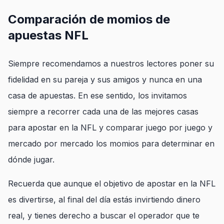
Comparación de momios de
apuestas NFL
Siempre recomendamos a nuestros lectores poner su
fidelidad en su pareja y sus amigos y nunca en una
casa de apuestas. En ese sentido, los invitamos
siempre a recorrer cada una de las mejores casas
para apostar en la NFL y comparar juego por juego y
mercado por mercado los momios para determinar en
dónde jugar.
Recuerda que aunque el objetivo de apostar en la NFL
es divertirse, al final del día estás invirtiendo dinero
real, y tienes derecho a buscar el operador que te