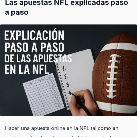
Las apuestas NFL explicadas paso
a paso
Hacer una apuesta online en la NFL tal como en