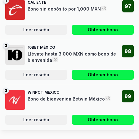
1
CALIENTE
97
Bono sin depósito por 1,000 MXN
Leer reseña
Obtener bono
2
10BET MÉXICO
98
Llévate hasta 3.000 MXN como bono de
bienvenida
Leer reseña
Obtener bono
3
WINPOT MÉXICO
99
Bono de bienvenida Betwin México
Leer reseña
Obtener bono