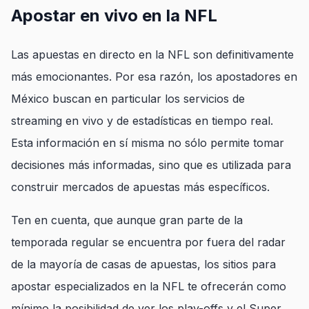
Apostar en vivo en la NFL
Las apuestas en directo en la NFL son definitivamente
más emocionantes. Por esa razón, los apostadores en
México buscan en particular los servicios de
streaming en vivo y de estadísticas en tiempo real.
Esta información en sí misma no sólo permite tomar
decisiones más informadas, sino que es utilizada para
construir mercados de apuestas más específicos.
Ten en cuenta, que aunque gran parte de la
temporada regular se encuentra por fuera del radar
de la mayoría de casas de apuestas, los sitios para
apostar especializados en la NFL te ofrecerán como
mínimo la posibilidad de ver los play-offs y el Super