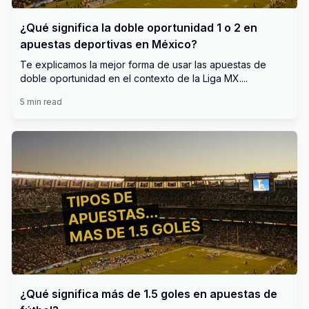
¿Qué significa la doble oportunidad 1 o 2 en
apuestas deportivas en México?
Te explicamos la mejor forma de usar las apuestas de
doble oportunidad en el contexto de la Liga MX.
...
5
min read
¿Qué significa más de 1.5 goles en apuestas de