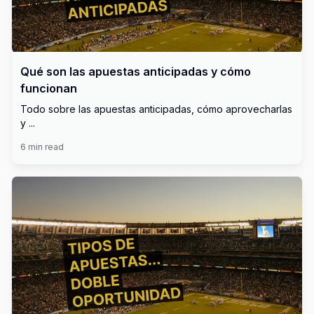
Qué son las apuestas anticipadas y cómo
funcionan
Todo sobre las apuestas anticipadas, cómo aprovecharlas
y
...
6
min read