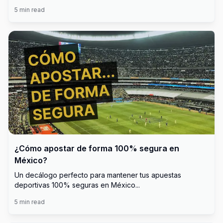
5
min read
¿Cómo apostar de forma 100% segura en
México?
Un decálogo perfecto para mantener tus apuestas
deportivas 100% seguras en México
...
5
min read