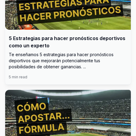
5 Estrategias para hacer pronósticos deportivos
como un experto
Te enseñamos 5 estrategias para hacer pronósticos
deportivos que mejorarán potencialmente tus
posibilidades de obtener ganancias.
...
5
min read