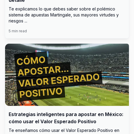
detalle
Te explicamos lo que debes saber sobre el polémico
sistema de apuestas Martingale, sus mayores virtudes y
riesgos
...
5
min read
Estrategias inteligentes para apostar en México:
cómo usar el Valor Esperado Positivo
Te enseñamos cómo usar el Valor Esperado Positivo en