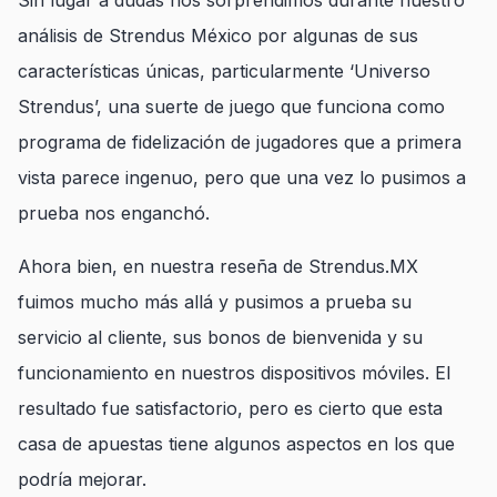
Sin lugar a dudas nos sorprendimos durante nuestro
análisis de Strendus México por algunas de sus
características únicas, particularmente ‘Universo
Strendus’, una suerte de juego que funciona como
programa de fidelización de jugadores que a primera
vista parece ingenuo, pero que una vez lo pusimos a
prueba nos enganchó.
Ahora bien, en nuestra reseña de Strendus.MX
fuimos mucho más allá y pusimos a prueba su
servicio al cliente, sus bonos de bienvenida y su
funcionamiento en nuestros dispositivos móviles. El
resultado fue satisfactorio, pero es cierto que esta
casa de apuestas tiene algunos aspectos en los que
podría mejorar.