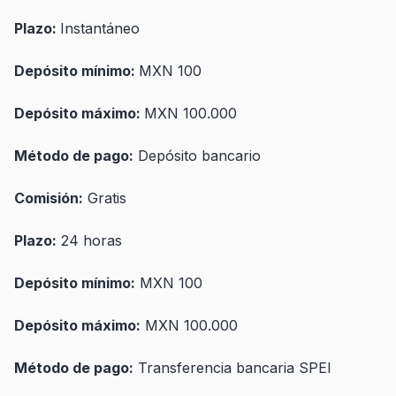
Plazo:
Instantáneo
Depósito mínimo:
MXN 100
Depósito máximo:
MXN 100.000
Método de pago:
Depósito bancario
Comisión:
Gratis
Plazo:
24 horas
Depósito mínimo:
MXN 100
Depósito máximo:
MXN 100.000
Método de pago:
Transferencia bancaria SPEI