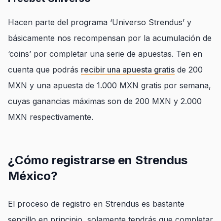
Hacen parte del programa ‘Universo Strendus’ y
básicamente nos recompensan por la acumulación de
‘coins’ por completar una serie de apuestas. Ten en
cuenta que podrás
recibir una apuesta gratis
de 200
MXN y una apuesta de 1.000 MXN gratis por semana,
cuyas ganancias máximas son de 200 MXN y 2.000
MXN respectivamente.
¿Cómo registrarse en Strendus
México?
El proceso de registro en Strendus es bastante
sencillo en principio, solamente tendrás que completar