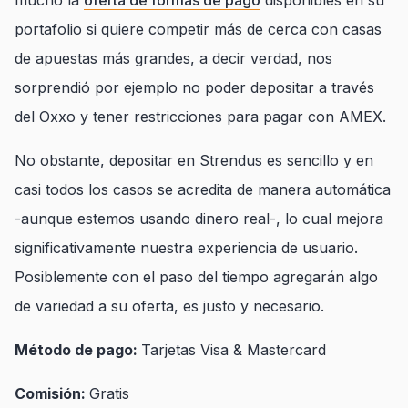
mucho la
oferta de formas de pago
disponibles en su
portafolio si quiere competir más de cerca con casas
de apuestas más grandes, a decir verdad, nos
sorprendió por ejemplo no poder depositar a través
del Oxxo y tener restricciones para pagar con AMEX.
No obstante, depositar en Strendus es sencillo y en
casi todos los casos se acredita de manera automática
-aunque estemos usando dinero real-, lo cual mejora
significativamente nuestra experiencia de usuario.
Posiblemente con el paso del tiempo agregarán algo
de variedad a su oferta, es justo y necesario.
Método de pago:
Tarjetas Visa & Mastercard
Comisión:
Gratis