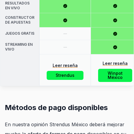
RESULTADOS
EN VIVO
CONSTRUCTOR
DE APUESTAS
JUEGOS GRATIS
STREAMING EN
VIVO
Leer reseña
Leer reseña
Winpot
Strendus
México
Métodos de pago disponibles
En nuestra opinión Strendus México deberá mejorar