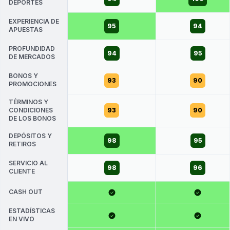
DEPORTES
EXPERIENCIA DE
95
94
APUESTAS
PROFUNDIDAD
94
95
DE MERCADOS
BONOS Y
93
90
PROMOCIONES
TÉRMINOS Y
CONDICIONES
93
90
DE LOS BONOS
DEPÓSITOS Y
98
95
RETIROS
SERVICIO AL
98
96
CLIENTE
CASH OUT
ESTADÍSTICAS
EN VIVO