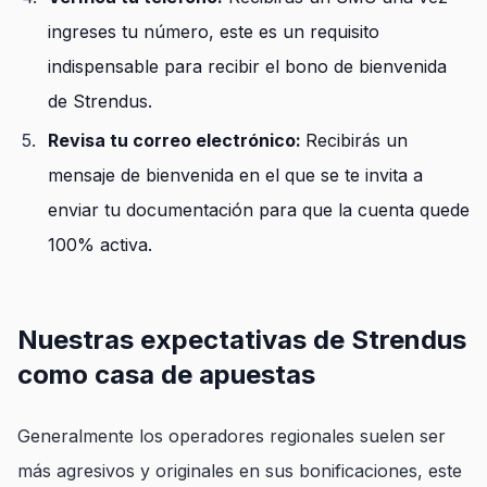
ingreses tu número, este es un requisito
indispensable para recibir el bono de bienvenida
de Strendus.
Revisa tu correo electrónico:
Recibirás un
mensaje de bienvenida en el que se te invita a
enviar tu documentación para que la cuenta quede
100% activa.
Nuestras expectativas de Strendus
como casa de apuestas
Generalmente los operadores regionales suelen ser
más agresivos y originales en sus bonificaciones, este