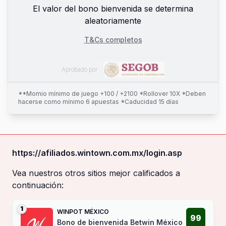
El valor del bono bienvenida se determina
aleatoriamente
T&Cs completos
Aprobado por
*
*Momio mínimo de juego +100 / +2100 *Rollover 10X *Deben
hacerse como mínimo 6 apuestas *Caducidad 15 días
https://afiliados.wintown.com.mx/login.asp
Vea nuestros otros sitios mejor calificados a
continuación:
1
WINPOT MÉXICO
99
Bono de bienvenida Betwin México