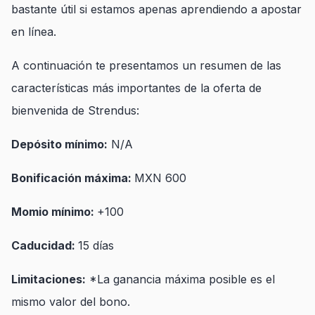
bastante útil si estamos apenas aprendiendo a apostar
en línea.
A continuación te presentamos un resumen de las
características más importantes de la oferta de
bienvenida de Strendus:
Depósito mínimo:
N/A
Bonificación máxima:
MXN 600
Momio mínimo:
+100
Caducidad:
15 días
Limitaciones:
*La ganancia máxima posible es el
mismo valor del bono.