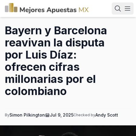
Bayern y Barcelona
reavivan la disputa
por Luis Díaz:
ofrecen cifras
millonarias por el
colombiano
Simon Pilkington
Jul 9, 2025
Andy Scott
By
Checked by