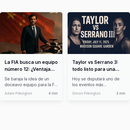
La FIA busca un equipo
Taylor vs Serrano 3:
número 12: ¿Ventaja
todo listo para una
para Checo Pérez?
noche histórica en el
Se baraja la idea de un
Hoy se disputará uno de
Madison Square
doceavo equipo para la F1,
los eventos más
Garden
al parecer hay un interés
importantes del boxeo
Adam Pilkington
4
min
Simon Pilkington
3
min
de
...
femenino, Taylor v
...