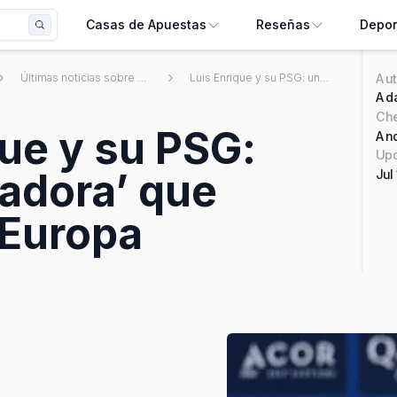
Casas de Apuestas
Reseñas
Depor
Aut
Últimas noticias sobre apuestas deportivas mexicanas
Luis Enrique y su PSG: una ‘aspiradora’ que arrasa en Europa
Ada
Ch
que y su PSG:
And
Upd
radora’ que
Jul
 Europa