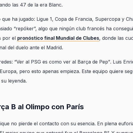
ando las 47 de la era Blanc.
o que ha jugado: Ligue 1, Copa de Francia, Supercopa y Ch
siado “repóker”, algo que ningún club francés ha conseguid
s por el
pronóstico final Mundial de Clubes
, donde las cu
nal del duelo ante el Madrid.
redes:
“Ver al PSG es como ver al Barça de Pep”
. Luis Enr
uropa, pero esto apenas empieza. Este equipo quiere segu
 su leyenda.
rça B al Olimpo con París
ique no pierde el contacto con su esencia. En plena euforia p