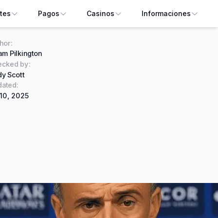
tes
Pagos
Casinos
Informaciones
hor
:
m Pilkington
ecked by
:
y Scott
ated:
 10, 2025