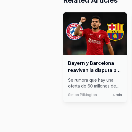
Related Articles
Bayern y Barcelona
reavivan la disputa por
Luis Díaz: ofrecen
Se rumora que hay una
cifras millonarias por
oferta de 60 millones de
el colombiano
euros por Luis Diaz, el
Simon Pilkington
4
min
Liverpool
...