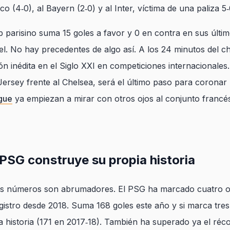
tico (4‑0), al Bayern (2‑0) y al Inter, víctima de una paliza 
ub parisino suma 15 goles a favor y 0 en contra en sus últ
el. No hay precedentes de algo así. A los 24 minutos del 
ón inédita en el Siglo XXI en competiciones internacionales.
rsey frente al Chelsea, será el último paso para coronar u
gue
ya empiezan a mirar con otros ojos al conjunto francé
 PSG construye su propia historia
los números son abrumadores. El PSG ha marcado cuatro o
gistro desde 2018. Suma 168 goles este año y si marca tres 
 historia (171 en 2017‑18). También ha superado ya el réc