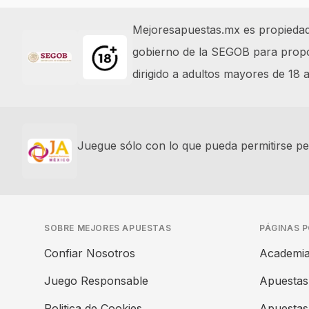
Footer
Mejoresapuestas.mx es propiedad y
gobierno de la SEGOB para propor
dirigido a adultos mayores de 18
Juegue sólo con lo que pueda permitirse per
SOBRE MEJORES APUESTAS
PÁGINAS 
Confiar Nosotros
Academia
Juego Responsable
Apuestas
Politica de Cookies
Apuestas