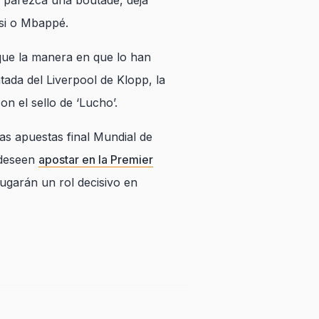
e parezca una boutade, deja
ssi o Mbappé.
 que la manera en que lo han
tada del Liverpool de Klopp, la
n el sello de ‘Lucho’.
as apuestas final Mundial de
 deseen
apostar en la Premier
ugarán un rol decisivo en