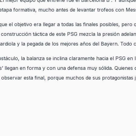
“El mejor equipo que entrené fue el Barcelona B”. Y aunqu
a etapa formativa, mucho antes de levantar trofeos con Me
ue el objetivo era llegar a todas las finales posibles, pero
 construcción táctica de este PSG mezcla la presión adelan
uardiola y la pegada de los mejores años del Bayern. Todo co
táculo, la balanza se inclina claramente hacia el PSG en l
es’ llegan en forma y con una defensa muy sólida. Quienes
observar esta final, porque muchos de sus protagonistas j