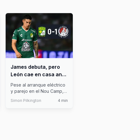
James debuta, pero
León cae en casa ante
Atlético de San Luis
Pese al arranque eléctrico
y parejo en el Nou Camp,
León cayó en su debut en
Simon Pilkington
4
min
la
...