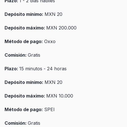
Plazo:
1 - 2 días hábiles
Depósito mínimo:
MXN 20
Depósito máximo:
MXN 200.000
Método de pago:
Oxxo
Comisión:
Gratis
Plazo:
15 minutos - 24 horas
Depósito mínimo:
MXN 20
Depósito máximo:
MXN 10.000
Método de pago:
SPEI
Comisión:
Gratis