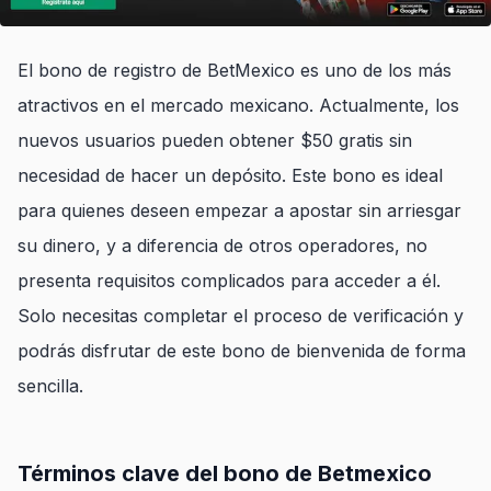
El bono de registro de BetMexico es uno de los más
atractivos en el mercado mexicano. Actualmente, los
nuevos usuarios pueden obtener $50 gratis sin
necesidad de hacer un depósito. Este bono es ideal
para quienes deseen empezar a apostar sin arriesgar
su dinero, y a diferencia de otros operadores, no
presenta requisitos complicados para acceder a él.
Solo necesitas completar el proceso de verificación y
podrás disfrutar de este bono de bienvenida de forma
sencilla.
Términos clave del bono de Betmexico