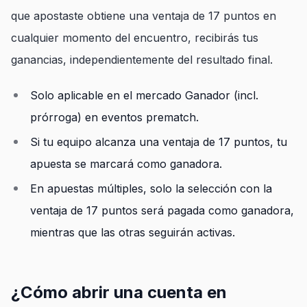
que apostaste obtiene una ventaja de 17 puntos en
cualquier momento del encuentro, recibirás tus
ganancias, independientemente del resultado final.
Solo aplicable en el mercado
Ganador (incl.
prórroga)
en eventos prematch.
Si tu equipo alcanza una ventaja de 17 puntos, tu
apuesta se marcará como ganadora.
En apuestas múltiples, solo la selección con la
ventaja de 17 puntos será pagada como ganadora,
mientras que las otras seguirán activas.
¿Cómo abrir una cuenta en