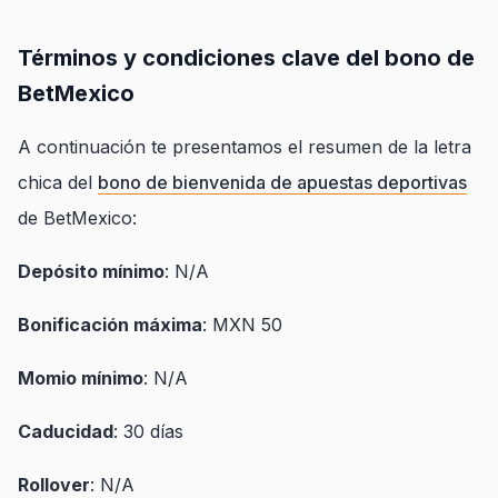
Términos y condiciones clave del bono de
BetMexico
A continuación te presentamos el resumen de la letra
chica del
bono de bienvenida de apuestas deportivas
de BetMexico:
Depósito mínimo
: N/A
Bonificación máxima
: MXN 50
Momio mínimo
: N/A
Caducidad
: 30 días
Rollover
: N/A