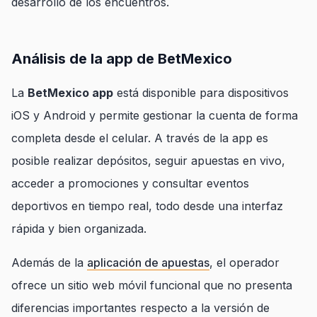
desarrollo de los encuentros.
Análisis de la app de BetMexico
La
BetMexico app
está disponible para dispositivos
iOS y Android y permite gestionar la cuenta de forma
completa desde el celular. A través de la app es
posible realizar depósitos, seguir apuestas en vivo,
acceder a promociones y consultar eventos
deportivos en tiempo real, todo desde una interfaz
rápida y bien organizada.
Además de la
aplicación de apuestas
, el operador
ofrece un sitio web móvil funcional que no presenta
diferencias importantes respecto a la versión de