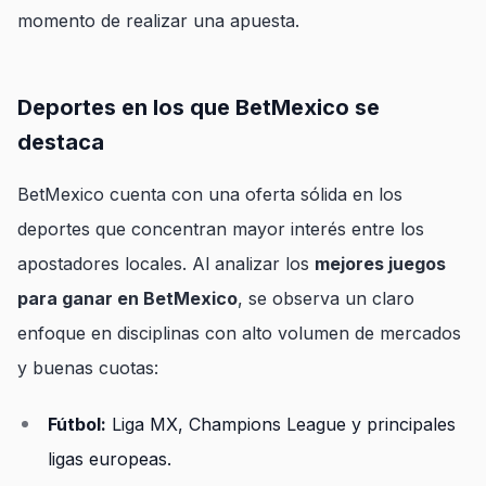
momento de realizar una apuesta.
Deportes en los que BetMexico se
destaca
BetMexico cuenta con una oferta sólida en los
deportes que concentran mayor interés entre los
apostadores locales. Al analizar los
mejores juegos
para ganar en BetMexico
, se observa un claro
enfoque en disciplinas con alto volumen de mercados
y buenas cuotas:
Fútbol:
Liga MX, Champions League y principales
ligas europeas.