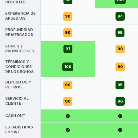
DEPORTES
EXPERIENCIA DE
90
94
APUESTAS
PROFUNDIDAD
90
95
DE MERCADOS
BONOS Y
97
90
PROMOCIONES
TÉRMINOS Y
CONDICIONES
100
90
DE LOS BONOS
DEPÓSITOS Y
90
95
RETIROS
SERVICIO AL
80
96
CLIENTE
CASH OUT
ESTADÍSTICAS
EN VIVO