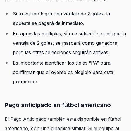
Si tu equipo logra una ventaja de 2 goles, la
apuesta se pagará de inmediato.
En apuestas múltiples, si una selección consigue la
ventaja de 2 goles, se marcará como ganadora,
pero las otras selecciones seguirán activas.
Es importante identificar las siglas “PA” para
confirmar que el evento es elegible para esta
promoción.
Pago anticipado en fútbol americano
El Pago Anticipado también está disponible en fútbol
americano, con una dinámica similar. Si el equipo al