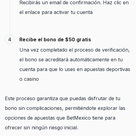
Recibirás un email de confirmación. Haz clic en
el enlace para activar tu cuenta
4
Recibe el bono de $50 gratis
Una vez completado el proceso de verificación,
el bono se acreditará automáticamente en tu
cuenta para que lo uses en apuestas deportivas
o casino
Este proceso garantiza que puedas disfrutar de tu
bono sin complicaciones, permitiéndote explorar las
opciones de apuestas que BetMexico tiene para
ofrecer sin ningún riesgo inicial.