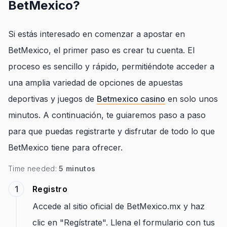
BetMexico?
Si estás interesado en comenzar a apostar en
BetMexico, el primer paso es crear tu cuenta. El
proceso es sencillo y rápido, permitiéndote acceder a
una amplia variedad de opciones de apuestas
deportivas y juegos de
Betmexico casino
en solo unos
minutos. A continuación, te guiaremos paso a paso
para que puedas registrarte y disfrutar de todo lo que
BetMexico tiene para ofrecer.
Time needed:
5 minutos
1
Registro
Accede al sitio oficial de BetMexico.mx y haz
clic en "Regístrate". Llena el formulario con tus