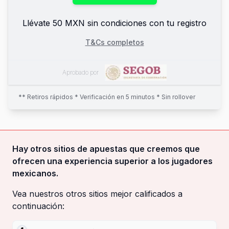
Llévate 50 MXN sin condiciones con tu registro
T&Cs completos
Aprobado por
*
* Retiros rápidos * Verificación en 5 minutos * Sin rollover
Hay otros sitios de apuestas que creemos que
ofrecen una experiencia superior a los jugadores
mexicanos.
Vea nuestros otros sitios mejor calificados a
continuación: