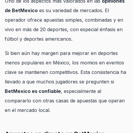
Uno de los aspectos más valorados en las
opiniones
de BetMexico
es su variedad de mercados. El
operador ofrece apuestas simples, combinadas y en
vivo en más de 20 deportes, con especial énfasis en
fútbol y deportes americanos.
Si bien aún hay margen para mejorar en deportes
menos populares en México, los momios en eventos
clave se mantienen competitivos. Esta consistencia ha
llevado a que muchos jugadores se pregunten si
BetMexico es confiable
, especialmente al
compararlo con otras casas de apuestas que operan
en el mercado local.