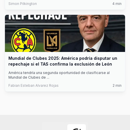
Simon Pilkington
4
min
Mundial de Clubes 2025: América podría disputar un
repechaje si el TAS confirma la exclusión de León
América tendría una segunda oportunidad de clasificarse al
Mundial de Clubes de
...
Fabian Esteban Alvarez Rojas
2
min
Footer