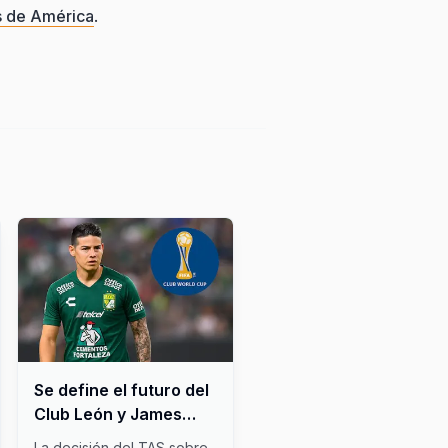
s de América
.
Se define el futuro del
Club León y James
Rodríguez en el
La decisión del TAS sobre