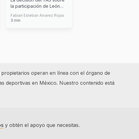
Mundial de Clubes
la participación de León
marcará el destino del
Fabian Esteban Alvarez Rojas
equipo
...
3
min
 propietarios operan en línea con el órgano de
as deportivas en México. Nuestro contenido está
os
y obtén el apoyo que necesitas.