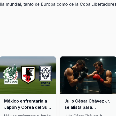
alla mundial, tanto de Europa como de la
Copa Libertadore
México enfrentaría a
Julio César Chávez Jr.
Japón y Corea del Sur
se alista para
en amistosos
enfrentar a Jake Paul,
México enfrentará a Japón
Julio César Chávez Jr