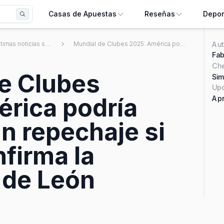
Casas de Apuestas
Reseñas
Depor
Aut
Últimas noticias sobre apuestas deportivas mexicanas
Mundial de Clubes 2025: América podría disputar un repechaje si el TAS confirma la exclusión de León
Fab
Ch
e Clubes
Sim
Upd
rica podría
Apr
un repechaje si
nfirma la
 de León