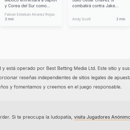
internacionales este
exrival descartado por
y Corea del Sur como
combatirá contra Jake
septiembre
Canelo Álvarez
parte de su preparación
Paul, rival descartado por
Fabian Esteban Alvarez Rojas
para la C
...
Canelo Al
...
3
min
Andy Scott
2
min
 está operado por Best Betting Media Ltd. Este sitio y sus
cionar reseñas independientes de sitios legales de apuest
 años y fomentamos y creemos en el juego responsable.
der. Si te preocupa la ludopatía,
visita Jugadores Anónim