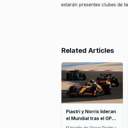
estarán presentes clubes de t
Related Articles
Piastri y Norris lideran
el Mundial tras el GP
de Bahréin y relegan a
El triunfo de Oscar Piastri y