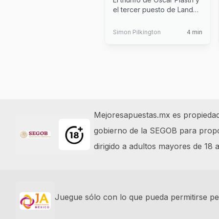
Verstappen
el tercer puesto de Lando
Norris confirman el domi
...
Simon Pilkington
4
min
Footer
Mejoresapuestas.mx es propiedad y
gobierno de la SEGOB para propor
dirigido a adultos mayores de 18
Juegue sólo con lo que pueda permitirse per