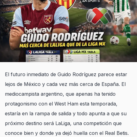
El futuro inmediato de Guido Rodríguez parece estar
lejos de México y cada vez más cerca de España. El
mediocampista argentino, que apenas ha tenido
protagonismo con el West Ham esta temporada,
estaría en la rampa de salida y todo apunta a que su
próximo destino será LaLiga, una competición que
conoce bien y donde ya dejó huella con el Real Betis.