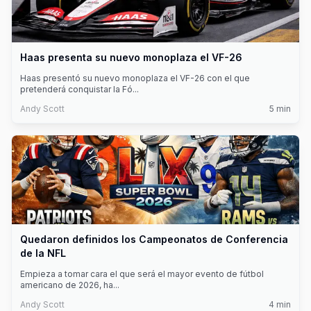
Haas presenta su nuevo monoplaza el VF-26
Haas presentó su nuevo monoplaza el VF-26 con el que
pretenderá conquistar la Fó
...
Andy Scott
5
min
Quedaron definidos los Campeonatos de Conferencia
de la NFL
Empieza a tomar cara el que será el mayor evento de fútbol
americano de 2026, ha
...
Andy Scott
4
min