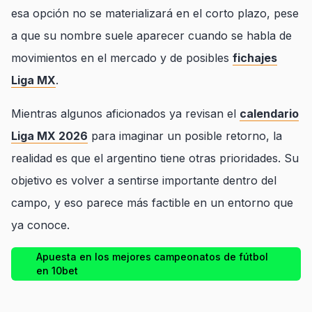
esa opción no se materializará en el corto plazo, pese
a que su nombre suele aparecer cuando se habla de
movimientos en el mercado y de posibles
fichajes
Liga MX
.
Mientras algunos aficionados ya revisan el
calendario
Liga MX 2026
para imaginar un posible retorno, la
realidad es que el argentino tiene otras prioridades. Su
objetivo es volver a sentirse importante dentro del
campo, y eso parece más factible en un entorno que
ya conoce.
Apuesta en los mejores campeonatos de fútbol
en 10bet