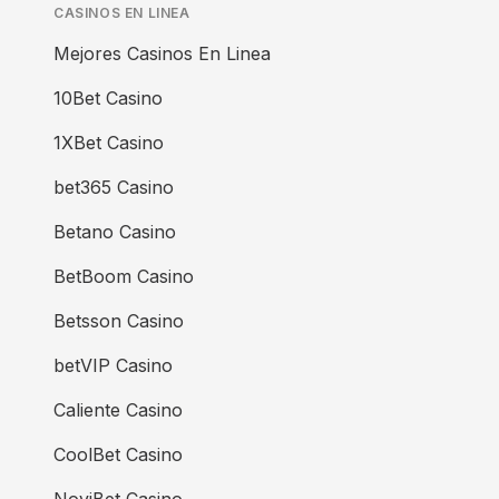
CASINOS EN LINEA
Mejores Casinos En Linea
10Bet Casino
1XBet Casino
bet365 Casino
Betano Casino
BetBoom Casino
Betsson Casino
betVIP Casino
Caliente Casino
CoolBet Casino