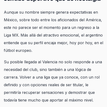
Aunque su nombre siempre genera expectativas en
México, sobre todo entre los aficionados del América,
este no parece ser el momento para un regreso a la
Liga MX. Más allá del atractivo emocional, el argentino
entiende que su perfil encaja mejor, hoy por hoy, en el
fútbol europeo.
Su posible llegada al Valencia no solo responde a una
necesidad del club, sino también a una lógica de
carrera. Volver a una liga que ya conoce, con un rol
definido y con opciones reales de ser titular, le
permitiría recuperar sensaciones y demostrar que
todavía tiene mucho que aportar al máximo nivel.