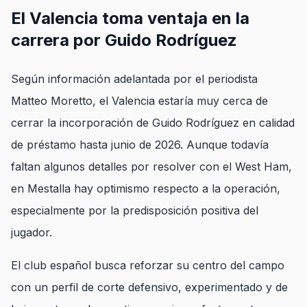
El Valencia toma ventaja en la
carrera por Guido Rodríguez
Según información adelantada por el periodista
Matteo Moretto, el Valencia estaría muy cerca de
cerrar la incorporación de Guido Rodríguez en calidad
de préstamo hasta junio de 2026. Aunque todavía
faltan algunos detalles por resolver con el West Ham,
en Mestalla hay optimismo respecto a la operación,
especialmente por la predisposición positiva del
jugador.
El club español busca reforzar su centro del campo
con un perfil de corte defensivo, experimentado y de