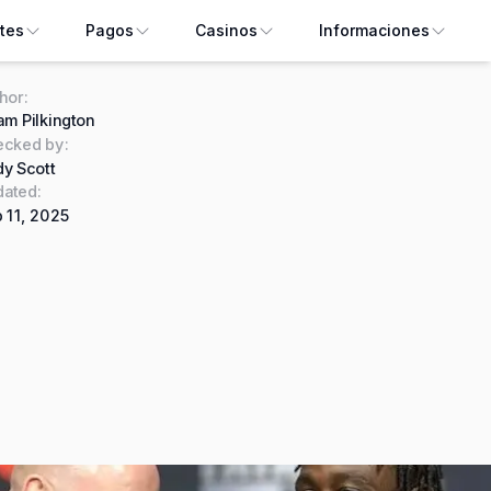
tes
Pagos
Casinos
Informaciones
hor
:
m Pilkington
ecked by
:
y Scott
ated:
 11, 2025