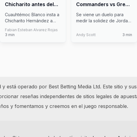
Chicharito antes del
Commanders vs Green
Clásico Nacional
Bay Packers: hora,
Cuauhtémoc Blanco insta a
Se viene un duelo para
dónde verlo y lo
Chicharito Hernández a
medir la solidez de Jordan
esencial del TNF
retirarse con dignidad ad
Love y el desparpajo del
Fabian Esteban Alvarez Rojas
porta
...
novat
...
3
min
Andy Scott
3
min
 está operado por Best Betting Media Ltd. Este sitio y sus
cionar reseñas independientes de sitios legales de apuest
 años y fomentamos y creemos en el juego responsable.