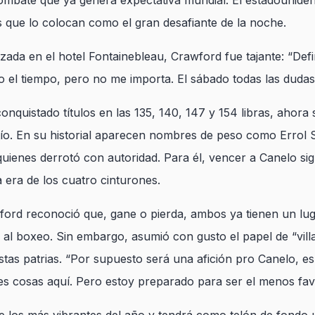
mbate que ya genera expectativa mundial. El estadouniden
s que lo colocan como el gran desafiante de la noche.
zada en el hotel Fontainebleau, Crawford fue tajante:
“Defi
 el tiempo, pero no me importa. El sábado todas las dudas
onquistado títulos en las 135, 140, 147 y 154 libras, ahora 
patío. En su historial aparecen nombres de peso como Erro
uienes derrotó con autoridad. Para él, vencer a Canelo sign
la era de los cuatro cinturones.
wford reconoció que, gane o pierda, ambos ya tienen un lug
al boxeo. Sin embargo, asumió con gusto el papel de “vill
stas patrias.
“Por supuesto será una afición pro Canelo, es
s cosas aquí. Pero estoy preparado para ser el menos fav