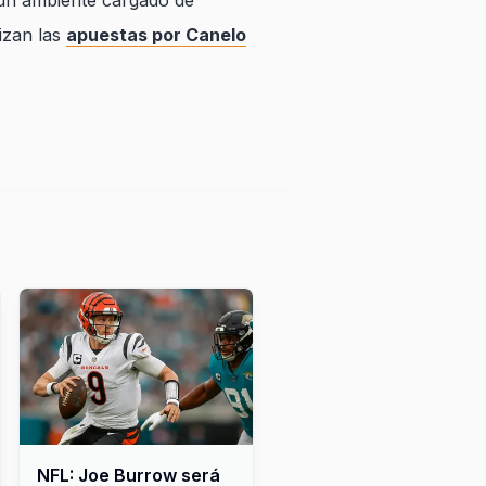
 un ambiente cargado de
izan las
apuestas por Canelo
NFL: Joe Burrow será