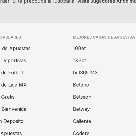
der. Si te preocupa la ludopatía,
visita Jugadores Anónim
POPULARES
MEJORES CASAS DE APUESTAS
 de Apuestas
10Bet
 Deportivas
1XBet
 de Fútbol
bet365 MX
 de Liga MX
Betano
Gratis
Betsson
 Bienvenida
Betway
n Deposito
Caliente
 Apuestas
Codere