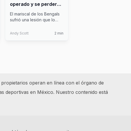
operado y se perderá
tres meses
El mariscal de los Bengals
sufrió una lesión que lo
dejaría fuera de combate al
...
Andy Scott
2
min
 propietarios operan en línea con el órgano de
as deportivas en México. Nuestro contenido está