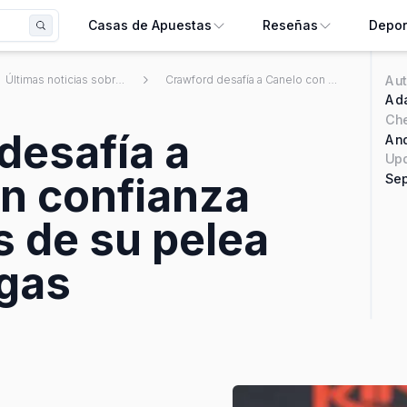
Casas de Apuestas
Reseñas
Depor
Aut
Últimas noticias sobre apuestas deportivas mexicanas
Crawford desafía a Canelo con confianza total antes de su pelea en Las Vegas
Ada
Ch
desafía a
And
Upd
n confianza
Sep
s de su pelea
gas