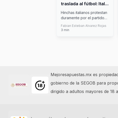
traslada al fútbol: Italia
e Israel en medio de la
Hinchas italianos protestan
polémica
duramente por el partido
jugado entre su selección
Fabian Esteban Alvarez Rojas
y
...
3
min
Footer
Mejoresapuestas.mx es propiedad y
gobierno de la SEGOB para propor
dirigido a adultos mayores de 18