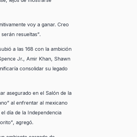
se, lejos de mostrarse
nitivamente voy a ganar. Creo
 serán resueltas”
.
subió a las 168 con la ambición
l Spence Jr., Amir Khan, Shawn
ificaría consolidar su legado
ar asegurado en el Salón de la
ano” al enfrentar al mexicano
 el día de la Independencia
orito”
, agregó.