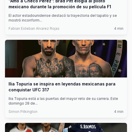
“Amo a Checo Pérez”: Brad Pitt elogia al piloto
mexicano durante la promoción de su película F1
El actor estadounidense destacó la trayectoria del tapatío y se
mostró inconform
...
Fabian Esteban Alvarez Rojas
4
min
Ilia Topuria se inspira en leyendas mexicanas para
conquistar UFC 317
Ilia Topuria está a las puertas del mayor reto de su carrera. Este
domingo 28 de
...
Simon Pilkington
4
min