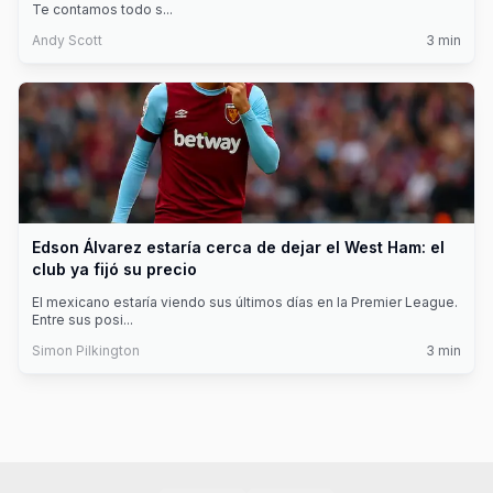
Te contamos todo s
...
Andy Scott
3
min
Edson Álvarez estaría cerca de dejar el West Ham: el
club ya fijó su precio
El mexicano estaría viendo sus últimos días en la Premier League.
Entre sus posi
...
Simon Pilkington
3
min
Footer