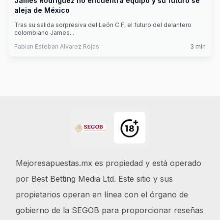
James Rodríguez no encuentra equipo y su futuro se
aleja de México
Tras su salida sorpresiva del León C.F, el futuro del delantero
colombiano James
...
Fabian Esteban Alvarez Rojas
3
min
Footer
Mejoresapuestas.mx es propiedad y está operado
por Best Betting Media Ltd. Este sitio y sus
propietarios operan en línea con el órgano de
gobierno de la SEGOB para proporcionar reseñas