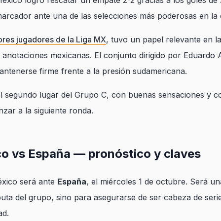
 México logró rescatar un empate 2-2 gracias a los goles d
arcador ante una de las selecciones más poderosas en la 
res jugadores de la Liga MX
, tuvo un papel relevante en l
 anotaciones mexicanas. El conjunto dirigido por Eduardo
ntenerse firme frente a la presión sudamericana.
 el segundo lugar del Grupo C, con buenas sensaciones y c
zar a la siguiente ronda.
co vs España — pronóstico y claves
éxico será ante
España
, el miércoles 1 de octubre. Será un
uta del grupo, sino para asegurarse de ser cabeza de seri
ad.