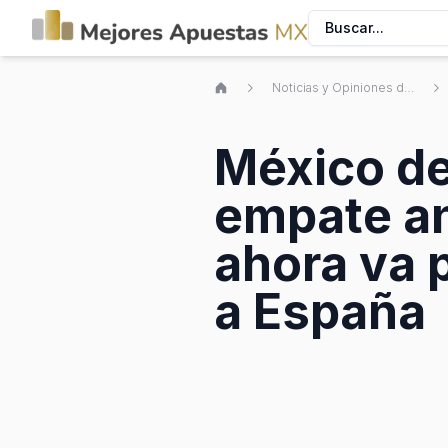
Buscar...
Noticias y Opiniones de Apuestas Deportivas Mexicanas
México d
empate an
ahora va 
a España