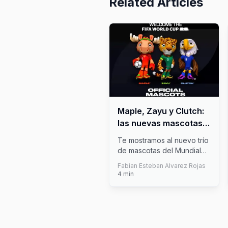
Related Articles
Maple, Zayu y Clutch:
las nuevas mascotas
del Mundial 2026
Te mostramos al nuevo trío
de mascotas del Mundial
2026 ¿Por qué tantas?
Fabian Esteban Alvarez Rojas
Porque
...
4
min