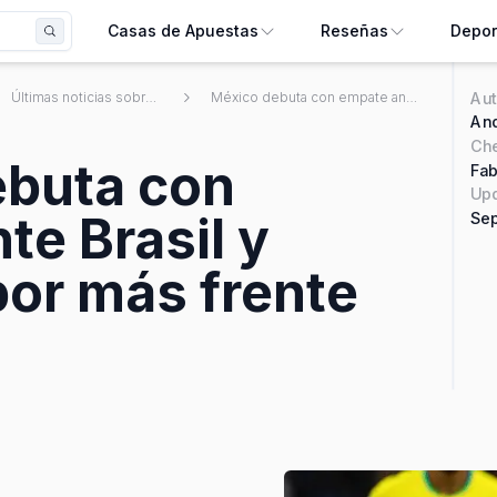
Casas de Apuestas
Reseñas
Depor
Aut
Últimas noticias sobre apuestas deportivas mexicanas
México debuta con empate ante Brasil y ahora va por más frente a España
And
Ch
ebuta con
Fab
Upd
te Brasil y
Sep
por más frente