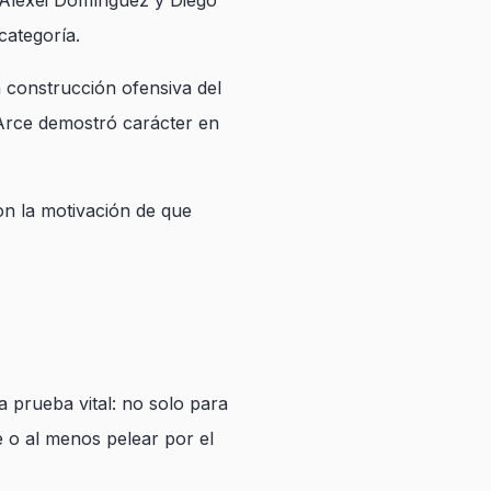
e Alexei Domínguez y Diego
categoría.
a construcción ofensiva del
 Arce demostró carácter en
on la motivación de que
a prueba vital: no solo para
e o al menos pelear por el