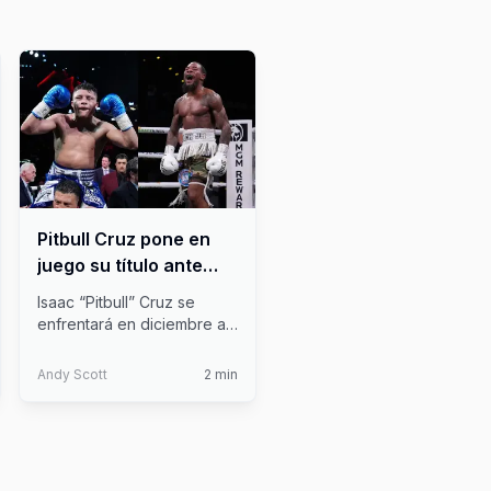
Pitbull Cruz pone en
juego su título ante
Lamont Roach en
Isaac “Pitbull” Cruz se
diciembre 2025
enfrentará en diciembre a
Lamont Roach en San
Antonio, T
...
Andy Scott
2
min