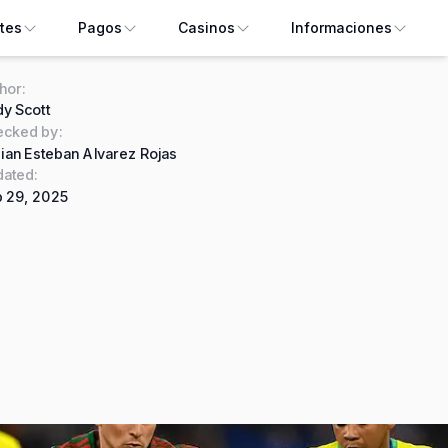
tes
Pagos
Casinos
Informaciones
hor
:
y Scott
ecked by
:
ian Esteban Alvarez Rojas
ated:
 29, 2025