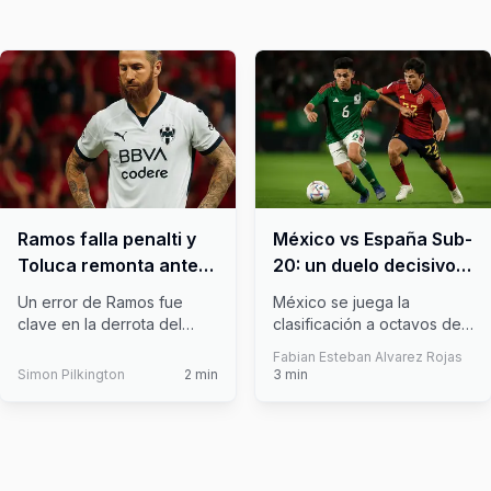
Ramos falla penalti y
México vs España Sub-
Toluca remonta ante
20: un duelo decisivo
Rayados
en la fase de grupos
Un error de Ramos fue
México se juega la
clave en la derrota del
clasificación a octavos de
Monterrey frente al Toluca.
final del Mundial Sub20
Fabian Esteban Alvarez Rojas
Hay de
...
frente a E
...
Simon Pilkington
2
min
3
min