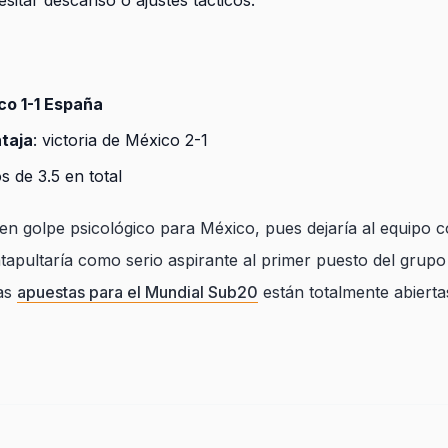
esitar descanso o ajustes tácticos.
co 1-1 España
ntaja
: victoria de México 2-1
s de 3.5 en total
en golpe psicológico para México, pues dejaría al equipo
catapultaría como serio aspirante al primer puesto del grup
Las
apuestas para el Mundial Sub20
están totalmente abierta