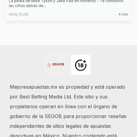
La pelea de Mike Tyson y Jake Paul en números - Te contamos
las cifras detrás de
...
Andy Scott
4
min
Footer
Mejoresapuestas.mx es propiedad y está operado
por Best Betting Media Ltd. Este sitio y sus
propietarios operan en línea con el órgano de
gobierno de la SEGOB para proporcionar reseñas
independientes de sitios legales de apuestas
deportivas en México. Nuestro contenido está