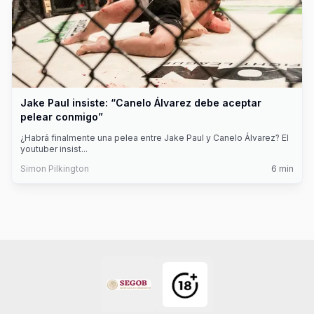
Jake Paul insiste: “Canelo Álvarez debe aceptar
pelear conmigo”
¿Habrá finalmente una pelea entre Jake Paul y Canelo Álvarez? El
youtuber insist
...
Simon Pilkington
6
min
Footer