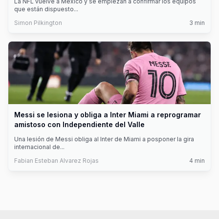
La NFL vuelve a México y se empiezan a confirmar los equipos
que están dispuesto
...
Simon Pilkington
3
min
Messi se lesiona y obliga a Inter Miami a reprogramar
amistoso con Independiente del Valle
Una lesión de Messi obliga al Inter de Miami a posponer la gira
internacional de
...
Fabian Esteban Alvarez Rojas
4
min
Footer