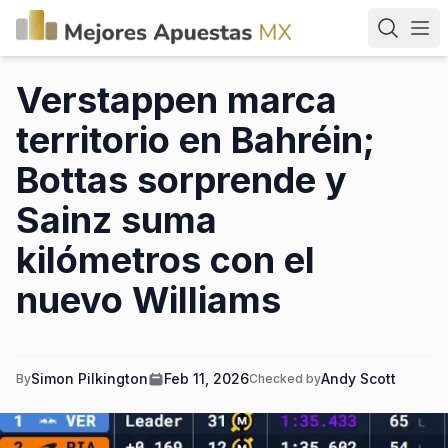
Verstappen marca
territorio en Bahréin;
Bottas sorprende y
Sainz suma
kilómetros con el
nuevo Williams
Simon Pilkington
Feb 11, 2026
Andy Scott
By
Checked by