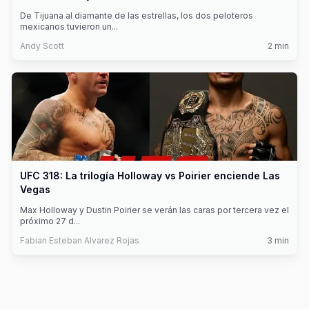
De Tijuana al diamante de las estrellas, los dos peloteros
mexicanos tuvieron un
...
Andy Scott
2
min
UFC 318: La trilogía Holloway vs Poirier enciende Las
Vegas
Max Holloway y Dustin Poirier se verán las caras por tercera vez el
próximo 27 d
...
Fabian Esteban Alvarez Rojas
3
min