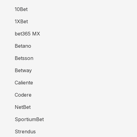
10Bet
1XBet
bet365 MX
Betano
Betsson
Betway
Caliente
Codere
NetBet
SportiumBet
Strendus