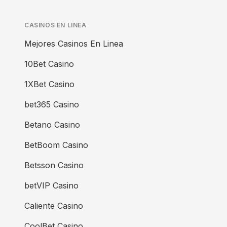
CASINOS EN LINEA
Mejores Casinos En Linea
10Bet Casino
1XBet Casino
bet365 Casino
Betano Casino
BetBoom Casino
Betsson Casino
betVIP Casino
Caliente Casino
CoolBet Casino