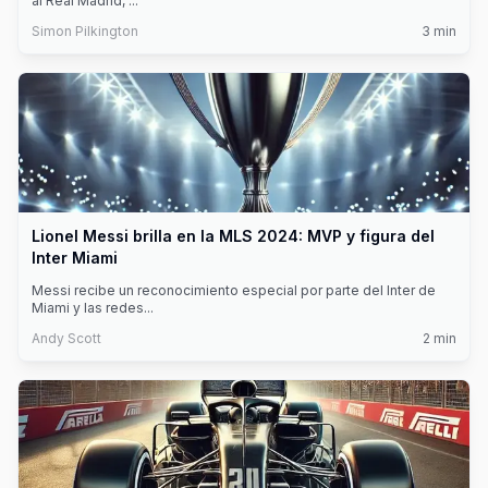
al Real Madrid,
...
Simon Pilkington
3
min
Lionel Messi brilla en la MLS 2024: MVP y figura del
Inter Miami
Messi recibe un reconocimiento especial por parte del Inter de
Miami y las redes
...
Andy Scott
2
min