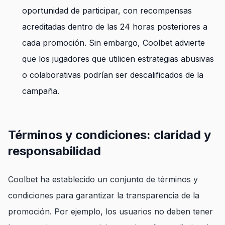
oportunidad de participar, con recompensas
acreditadas dentro de las 24 horas posteriores a
cada promoción. Sin embargo, Coolbet advierte
que los jugadores que utilicen estrategias abusivas
o colaborativas podrían ser descalificados de la
campaña.
Términos y condiciones: claridad y
responsabilidad
Coolbet ha establecido un conjunto de términos y
condiciones para garantizar la transparencia de la
promoción. Por ejemplo, los usuarios no deben tener