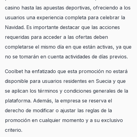
casino hasta las apuestas deportivas, ofreciendo a los
usuarios una experiencia completa para celebrar la
Navidad. Es importante destacar que las acciones
requeridas para acceder a las ofertas deben
completarse el mismo día en que están activas, ya que
no se tomarán en cuenta actividades de días previos.
Coolbet ha enfatizado que esta promoción no estará
disponible para usuarios residentes en Suecia y que
se aplican los términos y condiciones generales de la
plataforma. Además, la empresa se reserva el
derecho de modificar o ajustar las reglas de la
promoción en cualquier momento y a su exclusivo
criterio.