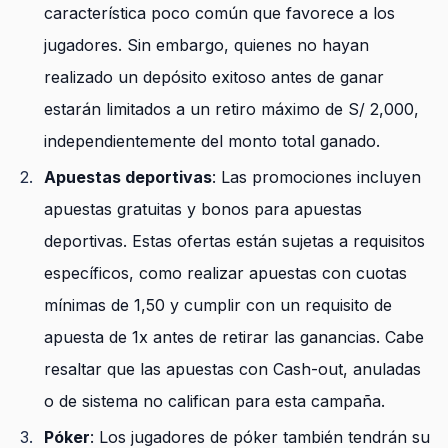
característica poco común que favorece a los
jugadores. Sin embargo, quienes no hayan
realizado un depósito exitoso antes de ganar
estarán limitados a un retiro máximo de S/ 2,000,
independientemente del monto total ganado.
Apuestas deportivas
: Las promociones incluyen
apuestas gratuitas y bonos para apuestas
deportivas. Estas ofertas están sujetas a requisitos
específicos, como realizar apuestas con cuotas
mínimas de 1,50 y cumplir con un requisito de
apuesta de 1x antes de retirar las ganancias. Cabe
resaltar que las apuestas con Cash-out, anuladas
o de sistema no califican para esta campaña.
Póker
: Los jugadores de póker también tendrán su