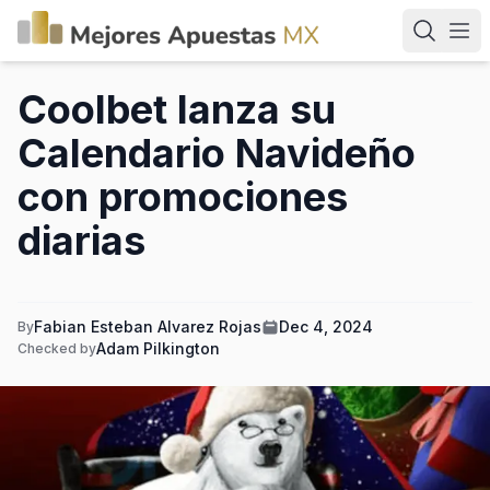
Coolbet lanza su
Calendario Navideño
con promociones
diarias
Fabian Esteban Alvarez Rojas
Dec 4, 2024
By
Adam Pilkington
Checked by