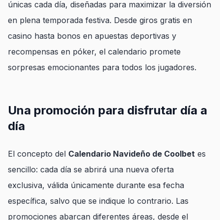
únicas cada día, diseñadas para maximizar la diversión
en plena temporada festiva. Desde giros gratis en
casino hasta bonos en apuestas deportivas y
recompensas en póker, el calendario promete
sorpresas emocionantes para todos los jugadores.
Una promoción para disfrutar día a
día
El concepto del
Calendario Navideño de Coolbet
es
sencillo: cada día se abrirá una nueva oferta
exclusiva, válida únicamente durante esa fecha
específica, salvo que se indique lo contrario. Las
promociones abarcan diferentes áreas, desde el