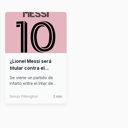
¿Lionel Messi será
titular contra el
América?
Se viene un partido de
infarto entre el Inter de
Miami y el América de
México. ¿
...
Simon Pilkington
2
min