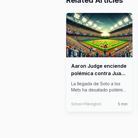
Related Articles
Aaron Judge enciende
polémica contra Juan
Soto en la MLB
La llegada de Soto a los
Mets ha desatado polémica
y animadversiones, el
contrat
...
Simon Pilkington
5
min