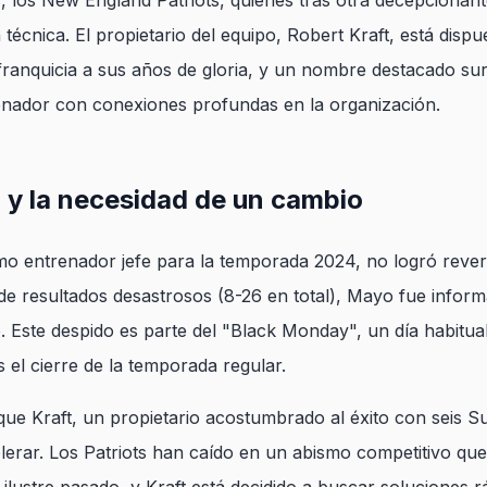
os, los New England Patriots, quienes tras otra decepciona
 técnica. El propietario del equipo, Robert Kraft, está disp
franquicia a sus años de gloria, y un nombre destacado su
enador con conexiones profundas en la organización.
o y la necesidad de un cambio
 entrenador jefe para la temporada 2024, no logró revertir
e resultados desastrosos (8-26 en total), Mayo fue informa
. Este despido es parte del "Black Monday", un día habitu
 el cierre de la temporada regular.
 que Kraft, un propietario acostumbrado al éxito con seis 
lerar. Los Patriots han caído en un abismo competitivo que