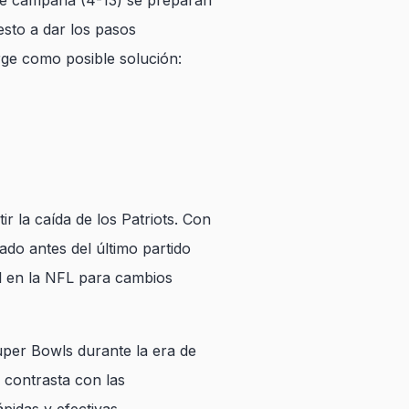
nte campaña (4-13) se preparan
uesto a dar los pasos
rge como posible solución:
 la caída de los Patriots. Con
do antes del último partido
al en la NFL para cambios
Super Bowls durante la era de
 contrasta con las