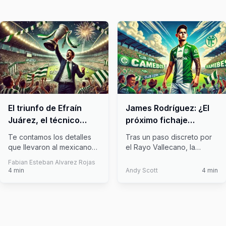
El triunfo de Efraín
James Rodríguez: ¿El
Juárez, el técnico
próximo fichaje
mexicano, al mando
estrella del Club León?
Te contamos los detalles
Tras un paso discreto por
del Atlético Nacional
que llevaron al mexicano
el Rayo Vallecano, la
en Colombia
Efraín Juárez a convertirse
estrella colombiana estaría
Fabian Esteban Alvarez Rojas
en
...
cons
...
4
min
Andy Scott
4
min