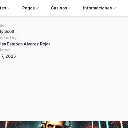
tes
Pagos
Casinos
Informaciones
hor
:
y Scott
ecked by
:
ian Esteban Alvarez Rojas
ated:
 7, 2025