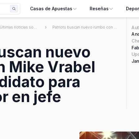
Casas de Apuestas
Reseñas
Depor
Aut
Últimas noticias sobre apuestas deportivas mexicanas
Patriots buscan nuevo rumbo con Mike Vrabel como candidato para entrenador en jefe
And
Ch
buscan nuevo
Fab
Upd
 Mike Vrabel
Jan
idato para
r en jefe