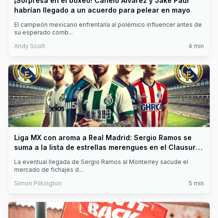
¡Sorpresa en el boxeo! Canelo Álvarez y Jake Paul
habrían llegado a un acuerdo para pelear en mayo
El campeón mexicano enfrentaría al polémico influencer antes de
su esperado comb
...
Andy Scott
4
min
Liga MX con aroma a Real Madrid: Sergio Ramos se
suma a la lista de estrellas merengues en el Clausura
2025
La eventual llegada de Sergio Ramos al Monterrey sacude el
mercado de fichajes d
...
Simon Pilkington
5
min