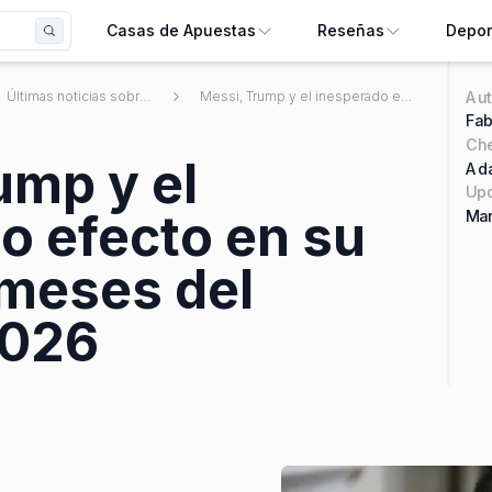
Casas de Apuestas
Reseñas
Depor
Aut
Últimas noticias sobre apuestas deportivas mexicanas
Messi, Trump y el inesperado efecto en su imagen a meses del Mundial 2026
Fab
Ch
ump y el
Ada
Upd
o efecto en su
Mar
meses del
2026