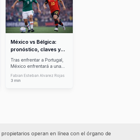
México vs Bélgica:
pronóstico, claves y
momios para el
Tras enfrentar a Portugal,
amistoso previo al
México enfrentará a una
Mundial 2026
segunda selección
Fabian Esteban Alvarez Rojas
Europea, Bé
...
3
min
 propietarios operan en línea con el órgano de