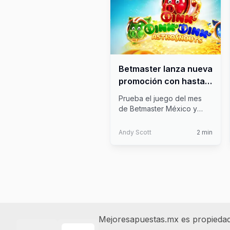
Betmaster lanza nueva
promoción con hasta
150 giros gratis en su
Prueba el juego del mes
juego del mes
de Betmaster México y
llévate hasta 150 giros
gratis, se
...
Andy Scott
2
min
Footer
Mejoresapuestas.mx es propiedad y