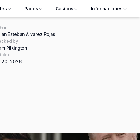
tes
Pagos
Casinos
Informaciones
hor
:
ian Esteban Alvarez Rojas
ecked by
:
m Pilkington
ated:
 20, 2026