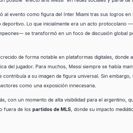
un posible “efecto anti Messi” en redes sociales y parte de 
ió al evento como figura del Inter Miami tras sus logros en
 deportivo. Lo que inicialmente era un acto protocolario —s
peones— se transformó en un foco de discusión global por
a crecido de forma notable en plataformas digitales, dond
órica del jugador. Para muchos, Messi siempre se había man
ue contribuía a su imagen de figura universal. Sin embargo,
 sectores como una exposición innecesaria.
, con un momento de alta visibilidad para el argentino, q
o fuera de los
partidos de MLS
, donde su impacto mediáti