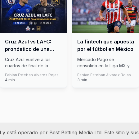
Cruz Azul vs LAFC:
La fintech que apuesta
pronóstico de una
por el fútbol en México
llave clave en
Cruz Azul vuelve a los
Mercado Pago se
Concachampions
cuartos de final de la
consolida en la Liga MX y
2026
Concachampions y ahora
es la fintech que busca
Fabian Esteban Alvarez Rojas
Fabian Esteban Alvarez Rojas
tendrá que
...
convertirse en
...
4
min
3
min
 está operado por Best Betting Media Ltd. Este sitio y sus