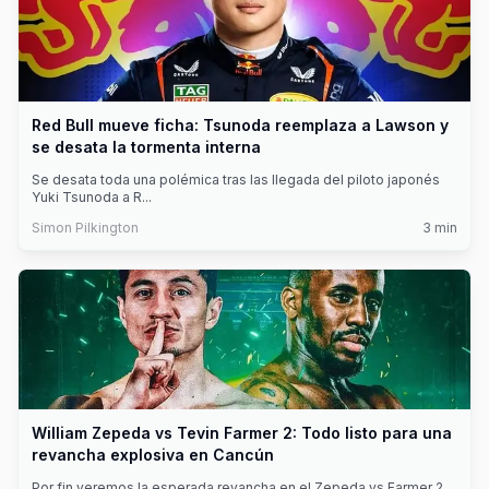
Red Bull mueve ficha: Tsunoda reemplaza a Lawson y
se desata la tormenta interna
Se desata toda una polémica tras las llegada del piloto japonés
Yuki Tsunoda a R
...
Simon Pilkington
3
min
William Zepeda vs Tevin Farmer 2: Todo listo para una
revancha explosiva en Cancún
Por fin veremos la esperada revancha en el Zepeda vs Farmer 2.