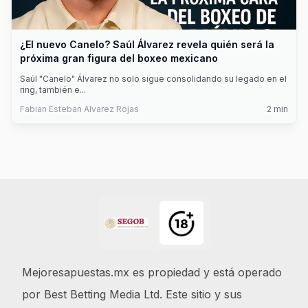
¿El nuevo Canelo? Saúl Álvarez revela quién será la
próxima gran figura del boxeo mexicano
Saúl "Canelo" Álvarez no solo sigue consolidando su legado en el
ring, también e
...
Fabian Esteban Alvarez Rojas
2
min
Footer
Mejoresapuestas.mx es propiedad y está operado
por Best Betting Media Ltd. Este sitio y sus