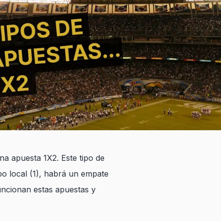
na apuesta 1X2. Este tipo de
po local (1), habrá un empate
funcionan estas apuestas y