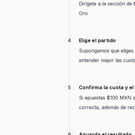
Dirígete a la sección de
Oro
4
Elige el partido
Supongamos que eliges e
entender mejor las cuot
5
Confirma la cuota y e
Si apuestas $100 MXN a 
correcta, además de rec
6
Aguarda el resultado