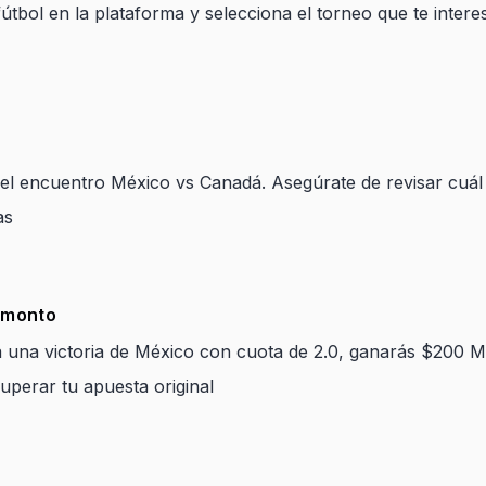
 fútbol en la plataforma y selecciona el torneo que te inte
l encuentro México vs Canadá. Asegúrate de revisar cuál e
as
l monto
una victoria de México con cuota de 2.0, ganarás $200 MX
uperar tu apuesta original