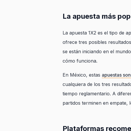
La apuesta más pop
La apuesta 1X2 es el tipo de 
ofrece tres posibles resultados:
se están iniciando en el mund
cómo funciona.
En México, estas
apuestas son 
cualquiera de los tres resultad
tiempo reglamentario. A difere
partidos terminen en empate, 
Plataformas recome