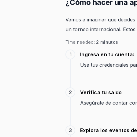
¿Cómo hacer una ap
Vamos a imaginar que decides 
un torneo internacional. Estos
Time needed:
2 minutos
1
Ingresa en tu cuenta:
Usa tus credenciales par
2
Verifica tu saldo
Asegúrate de contar con
3
Explora los eventos de