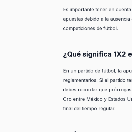
Es importante tener en cuenta 
apuestas debido a la ausencia
competiciones de fútbol.
¿Qué significa 1X2 
En un partido de fútbol, la apu
reglamentarios. Si el partido 
debes recordar que prórrogas 
Oro entre México y Estados Uni
final del tiempo regular.