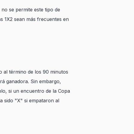
no se permite este tipo de
tas 1X2 sean más frecuentes en
ro al término de los 90 minutos
será ganadora. Sin embargo,
lo, si un encuentro de la Copa
a sido "X" si empataron al