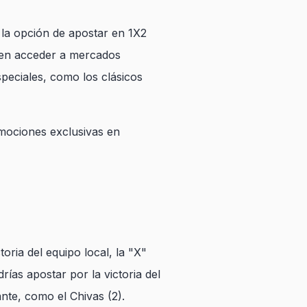
 la opción de apostar en 1X2
iten acceder a mercados
eciales, como los clásicos
mociones exclusivas en
toria del equipo local, la "X"
drías apostar por la victoria del
ante, como el Chivas (2).