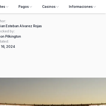
tes
Pagos
Casinos
Informaciones
hor
:
ian Esteban Alvarez Rojas
ecked by
:
on Pilkington
ated:
 16, 2024